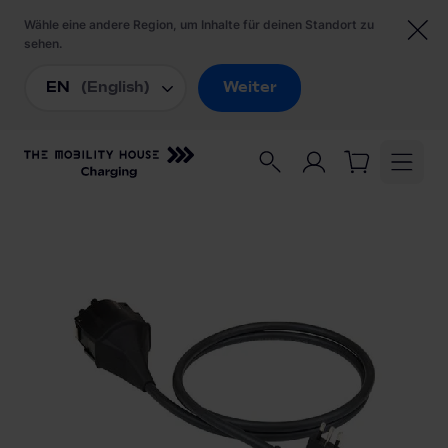
Startseite
/
Ladezubehör
/
NRGkick Steckeraufsatz