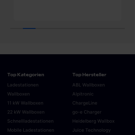
gesammelt haben. Weitere Informationen findest du in
unserer
Datenschutzerklärung
und unserem
Impressum
.
1
2
3
4
5
6
7
8
9