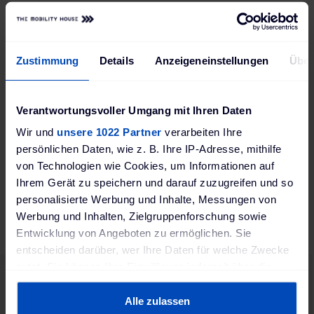
Zustimmung
Details
Anzeigeneinstellungen
Über
Lieferumfang:
Steckeraufsatz Typ L
Verantwortungsvoller Umgang mit Ihren Daten
Sie haben
Wir und
unsere 1022 Partner
verarbeiten Ihre
In unserem Ratgeber
finden Sie
persönlichen Daten, wie z. B. Ihre IP-Adresse, mithilfe
weitere
alles zum Laden Ihres
von Technologien wie Cookies, um Informationen auf
Elektroautos. Zum Beispiel was
Fragen?
Ihrem Gerät zu speichern und darauf zuzugreifen und so
Sie beim Kauf und der
personalisierte Werbung und Inhalte, Messungen von
Installation einer Ladestation
Werbung und Inhalten, Zielgruppenforschung sowie
beachten sollten.
Entwicklung von Angeboten zu ermöglichen. Sie
entscheiden darüber, wer Ihre Daten für welche Zwecke
nutzt. Sie können Ihre Einwilligung jederzeit über die
Cookie-Erklärung oder durch Klicken auf das Privacy
Trigger Symbol ändern oder widerrufen
Alle zulassen