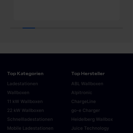
gesammelt haben. Weitere Informationen findest du in
unserer
Datenschutzerklärung
und unserem
Impressum
.
1
2
3
4
5
6
7
8
9