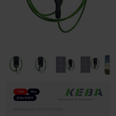
-13%
Neu
§14a EnWG
Artikelnummer
001-005-000262