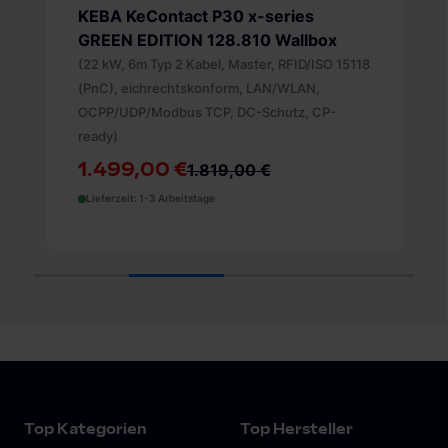
ABL eM4 Single 100000158 Wallbox
(22 kW, Steckdose Typ 2, Extender, RFID/ISO
15118 (PnC), eichrechtskonform, LAN/WLAN,
OCPP 1.6/Modbus TCP, FI Typ A, DC-Schutz)
1.399,00 €
1.579,00 €
Lieferzeit: 2-3 Wochen, kein Express möglich
1
2
3
4