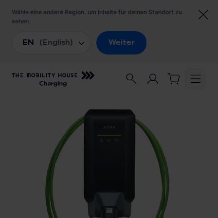
Startseite
/
Ladestationen
/
KEBA KeContact P40 131.736 Wallbox