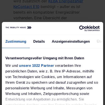
wird zusätzlich der
KEBA Energiezähler
KeContact E10
benötigt – außer es ist
bereits ein kompatibler Energiezähler
vorhanden. Eine Übersicht der
unterstützten Geräte findest du in der KEBA
Kompatibilitätsliste
.
Zustimmung
Details
Anzeigeneinstellungen
Über
Einfache Installation
Dank des modularen Konzepts und der 3-
Punkt-Montage kann die Wallbox schnell
Verantwortungsvoller Umgang mit Ihren Daten
und einfach installiert werden. Ein
Wir und
unsere 1022 Partner
verarbeiten Ihre
besonderer Vorteil ist der eingebaute FI-
persönlichen Daten, wie z. B. Ihre IP-Adresse, mithilfe
Schutzschalter Typ A, der zusätzlichen
von Technologien wie Cookies, um Informationen auf
Aufwand, Zeit und Kosten spart.
Ihrem Gerät zu speichern und darauf zuzugreifen und so
personalisierte Werbung und Inhalte, Messungen von
Unkomplizierte Konfiguration
Werbung und Inhalten, Zielgruppenforschung sowie
Die KeContact P40 ist intuitiv konfigurier-
Entwicklung von Angeboten zu ermöglichen. Sie
und steuerbar. Mithilfe der KEBA eMobility
entscheiden darüber, wer Ihre Daten für welche Zwecke