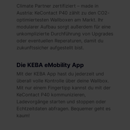
soziale Medien, Werbung und Analysen weiter. Unsere
Climate Partner zertifiziert – made in
Partner führen diese Informationen möglicherweise mit
Austria: KeContact P40 zählt zu den CO2-
weiteren Daten zusammen, die du ihnen bereitgestellt
optimiertesten Wallboxen am Markt. Ihr
hast oder die sie im Rahmen deiner Nutzung der Dienste
modularer Aufbau sorgt außerdem für eine
gesammelt haben. Weitere Informationen findest du in
unkomplizierte Durchführung von Upgrades
unserer
Datenschutzerklärung
und unserem
oder eventuellen Reperaturen, damit du
Impressum
.
zukunftssicher aufgestellt bist.
Die KEBA eMobility App
Mit der KEBA App hast du jederzeit und
überall volle Kontrolle über deine Wallbox.
Mit nur einem Fingertipp kannst du mit der
KeContact P40 kommunizieren,
Ladevorgänge starten und stoppen oder
Echtzeitdaten abfragen. Bequemer geht es
kaum!