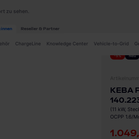
en Socket 140.223 Wallbox
-5%
Neu
Artikelnum
KEBA P
140.22
(11 kW, Ste
OCPP 1.6/Mo
1.049