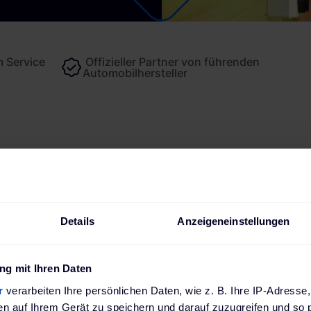
 Service
Offizieller Partner von führenden
Automobilhersteller
schreibung
Technische Daten
Bewertungen
Downlo
Details
Anzeigeneinstellungen
unter, Komfort rauf 
g mit Ihren Daten
KeContact P40
r
verarbeiten Ihre persönlichen Daten, wie z. B. Ihre IP-Adresse,
en auf Ihrem Gerät zu speichern und darauf zuzugreifen und so 