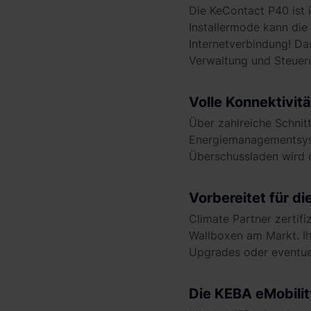
Die KeContact P40 ist i
Installermode kann die
Internetverbindung! Da
Verwaltung und Steuer
Volle Konnektivitä
Über zahlreiche Schnit
Energiemanagementsyst
Überschussladen wird d
Vorbereitet für di
Climate Partner zertif
Wallboxen am Markt. I
Upgrades oder eventuel
Die KEBA eMobili