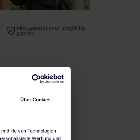
Alle Ladestationen sorgfältig
geprüft
ads
Über Cookies
- die KEBA
 mithilfe von Technologien
personalisierte Werbung und