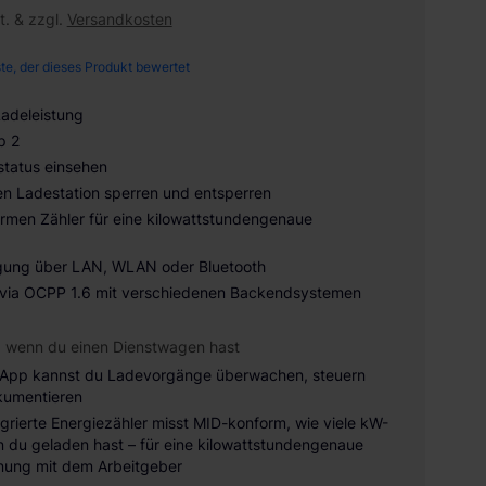
t. & zzgl.
Versandkosten
ste, der dieses Produkt bewertet
Ladeleistung
p 2
tatus einsehen
en Ladestation sperren und entsperren
rmen Zähler für eine kilowattstundengenaue
gung über LAN, WLAN oder Bluetooth
 via OCPP 1.6 mit verschiedenen Backendsystemen
, wenn du einen Dienstwagen hast
 App kannst du Ladevorgänge überwachen, steuern
kumentieren
egrierte Energiezähler misst MID-konform, wie viele kW-
 du geladen hast – für eine kilowattstundengenaue
ung mit dem Arbeitgeber