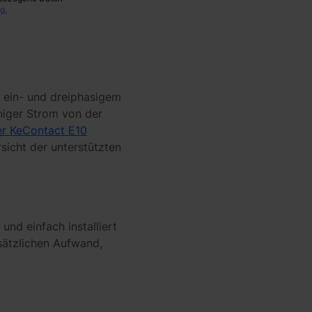
g.
 ein- und dreiphasigem
niger Strom von der
er KeContact E10
sicht der unterstützten
nd einfach installiert
usätzlichen Aufwand,