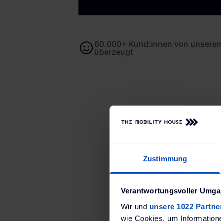
60.000+ Kund:innen von unserem
überzeugt
Be
Zustimmung
Aufwand r
Verantwortungsvoller Umgan
Wir und
unsere 1022 Partne
wie Cookies, um Information