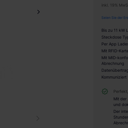
inkl. 19% MwS
Seien Sie der Er
Bis zu 11 kW 
Steckdose Ty
Per App Lades
Mit RFID-Kart
Mit MID-konfo
Abrechnung
Datenübertra
Kommuniziert
Perfekt
Mit der
und do
Der int
Stunden
Abrechn