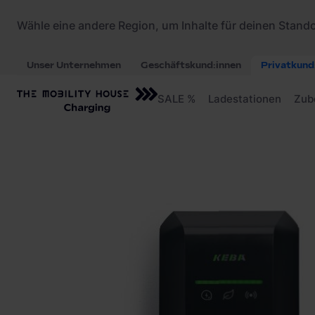
Startseite
/
Ladestationen
/
KEBA P40 Dienstwag