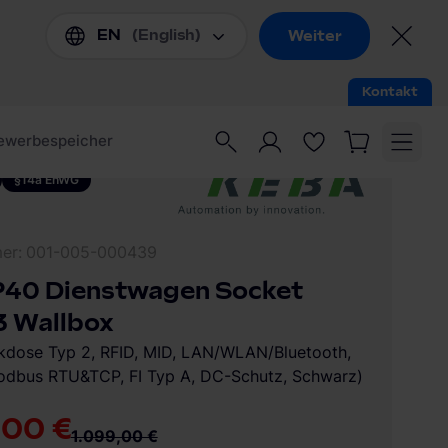
§14a EnWG
mer
001-005-000439
40 Dienstwagen Socket
3 Wallbox
ckdose Typ 2, RFID, MID, LAN/WLAN/Bluetooth,
dbus RTU&TCP, FI Typ A, DC-Schutz, Schwarz)
,00 €
1.099,00 €