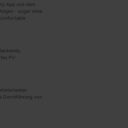
ility App und dem
folgen - sogar ohne
 komfortable
 Backends,
tes PV-
ptimiertesten
te Durchführung von