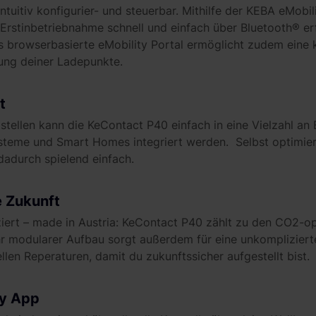
ntuitiv konfigurier- und steuerbar. Mithilfe der KEBA eMob
 Erstinbetriebnahme schnell und einfach über Bluetooth® er
s browserbasierte eMobility Portal ermöglicht zudem eine
ung deiner Ladepunkte.
t
tstellen kann die KeContact P40 einfach in eine Vielzahl an
eme und Smart Homes integriert werden. Selbst optimier
adurch spielend einfach.
e Zukunft
iziert – made in Austria: KeContact P40 zählt zu den CO2-o
hr modularer Aufbau sorgt außerdem für eine unkomplizier
len Reperaturen, damit du zukunftssicher aufgestellt bist.
ty App