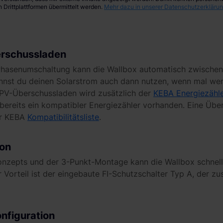
n Drittplattformen übermittelt werden.
Mehr dazu in unserer Datenschutzerklärun
erschussladen
 Phasenumschaltung kann die Wallbox automatisch zwischen
nnst du deinen Solarstrom auch dann nutzen, wenn mal we
PV-Überschussladen wird zusätzlich der
KEBA Energiezähl
 bereits ein kompatibler Energiezähler vorhanden. Eine Über
er KEBA
Kompatibilitätsliste
.
ion
zepts und der 3-Punkt-Montage kann die Wallbox schnell u
 Vorteil ist der eingebaute FI-Schutzschalter Typ A, der z
nfiguration