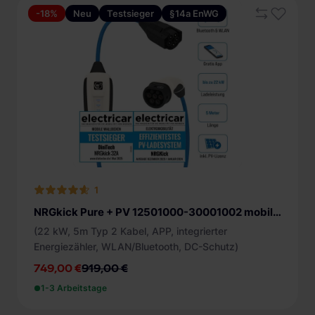
-18%
Neu
Testsieger
§14a EnWG
1
NRGkick Pure + PV 12501000-30001002 mobile Ladestation
(22 kW, 5m Typ 2 Kabel, APP, integrierter
Energiezähler, WLAN/Bluetooth, DC-Schutz)
749,00 €
919,00 €
1-3 Arbeitstage