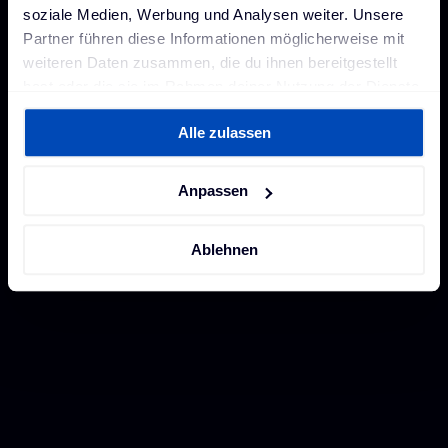
soziale Medien, Werbung und Analysen weiter. Unsere
Partner führen diese Informationen möglicherweise mit
weiteren Daten zusammen, die du ihnen bereitgestellt
hast oder die sie im Rahmen deiner Nutzung der Dienste
gesammelt haben. Weitere Informationen findest du in
Alle zulassen
unserer
Datenschutzerklärung
und unserem
Impressum
.
Anpassen
Ablehnen