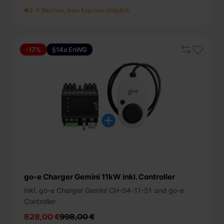
ab 6 m (6)
DC Schutz (10)
2-3 Wochen, kein Express möglich
Kompatibel mit
Solarstromladen (7)
Zugangsschutz
-17%
§14a EnWG
App (7)
Energiezähler
ohne (1)
ohne (1)
PIN (2)
ungeeicht (9)
Mehr Filter
RFID (5)
go-e Charger Gemini 11kW inkl. Controller
inkl. go-e Charger Gemini CH-04-11-51 und go-e
Controller
828,00 €
998,00 €