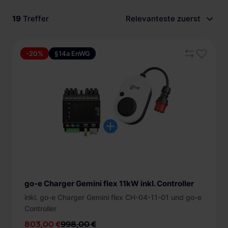
Schnellladestationen
Vehicle-to-Grid
19
Treffer
Relevanteste zuerst
Ladesäulen
Preis
Gewerbespeicher
PV-fähige Wallboxen
-20%
§14a EnWG
Minimum
Maximum
Dienstwagen Wallboxen
Balkonkraftwerke
Nur Angebote anzeigen
Set-Angebote
Ladeleistung
Ladekabel
konfigurierbar (10)
Ladeanschluss
Zubehör
1,4 kW (3)
Typ 2 Ladekabel (7)
B-Ware
Anzahl der Ladepunkte
2,3 kW (6)
Typ 2 Steckdose (3)
go-e Charger Gemini flex 11kW inkl. Controller
3,7 kW (9)
Hersteller
1 (10)
Kabellänge
inkl. go-e Charger Gemini flex CH-04-11-01 und go-e
+ mehr
Controller
ab 4 m (1)
Schutzeinrichtung
803,00 €
998,00 €