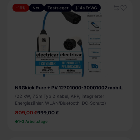
-19%
Neu
Testsieger
§14a EnWG
NRGkick Pure + PV 12701000-30001002 mobile Ladestation
(22 kW, 7,5m Typ 2 Kabel, APP, integrierter
Energiezähler, WLAN/Bluetooth, DC-Schutz)
809,00 €
999,00 €
1-3 Arbeitstage