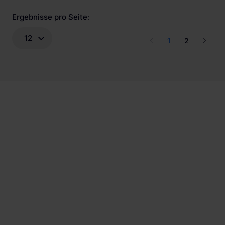
Ergebnisse pro Seite
:
12
1
2
Wir haben über 56.000 zufriedene
Kund:innen.
Wir sind offizieller Partner von führenden