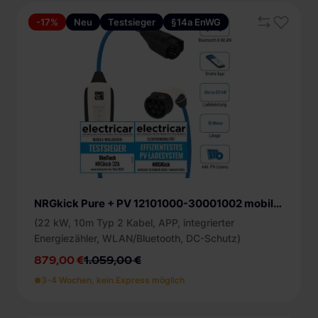
-17%
Neu
Testsieger
§14a EnWG
NRGkick Pure + PV 12101000-30001002 mobile Ladestation
(22 kW, 10m Typ 2 Kabel, APP, integrierter
Energiezähler, WLAN/Bluetooth, DC-Schutz)
879,00 €
1.059,00 €
3-4 Wochen, kein Express möglich