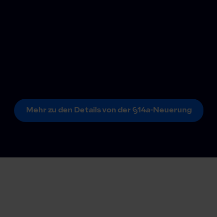
Mehr zu den Details von der §14a-Neuerung
Mehr zu den Details von der §14a-Neuerung