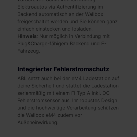
soziale Medien, Werbung und Analysen weiter. Unsere
Elektroautos via Authentifizierung im
Partner führen diese Informationen möglicherweise mit
Backend automatisch an der Wallbox
weiteren Daten zusammen, die du ihnen bereitgestellt
freigeschaltet werden und Sie können ganz
hast oder die sie im Rahmen deiner Nutzung der Dienste
einfach einstecken und losladen.
gesammelt haben. Weitere Informationen findest du in
Hinweis
: Nur möglich in Verbindung mit
unserer
Datenschutzerklärung
und unserem
Plug&Charge-fähigem Backend und E-
Impressum
.
Fahrzeug.
Integrierter Fehlerstromschutz
ABL setzt auch bei der eM4 Ladestation auf
deine Sicherheit und stattet die Ladestation
serienmäßig mit einem FI Typ A inkl. DC-
Fehlerstromsensor aus. Ihr robustes Design
und die hochwertige Verarbeitung schützen
die Wallbox eM4 zudem vor
Außeneinwirkung.