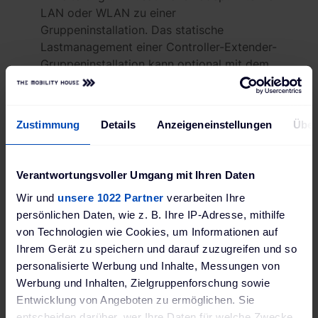
LAN oder WLAN zu einer
Gruppeninstallation. Das statische
Lastmanagement einer Controller-Extender-
Gruppeninstallation kann optional mit dem
Zubehörprodukt ABL Energy Meter um ein
dynamisches Lastmanagement erweitert
werden.
Zustimmung
Details
Anzeigeneinstellungen
Über
Alternativ können sowohl die Controller- als
auch die Extender-Variante eigenständig
(standalone) betrieben werden. Die
Verantwortungsvoller Umgang mit Ihren Daten
Anbindung an ein Backend ist jedoch nur
Wir und
unsere 1022 Partner
verarbeiten Ihre
über die Controller-Stationen möglich. Die
persönlichen Daten, wie z. B. Ihre IP-Adresse, mithilfe
Extender-Stationen sind im Standalone-
von Technologien wie Cookies, um Informationen auf
Betrieb nicht internetfähig und können
Ihrem Gerät zu speichern und darauf zuzugreifen und so
daher auch nicht mit Backend-System
personalisierte Werbung und Inhalte, Messungen von
genutzt werden.
Werbung und Inhalten, Zielgruppenforschung sowie
Entwicklung von Angeboten zu ermöglichen. Sie
Einfache Installation und
entscheiden darüber, wer Ihre Daten für welche Zwecke