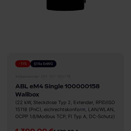
-11%
§14a EnWG
Artikelnummer
001-007-000179
ABL eM4 Single 100000158
Wallbox
(22 kW, Steckdose Typ 2, Extender, RFID/ISO
15118 (PnC), eichrechtskonform, LAN/WLAN,
OCPP 1.6/Modbus TCP, FI Typ A, DC-Schutz)