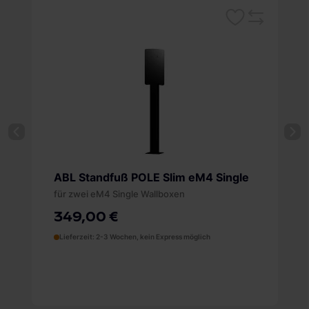
Merken
leichsliste
Vergleichsliste
ABL Standfuß POLE Slim eM4 Single
für eine eM4 Single Wallbox
319,00 €
Lieferzeit: 2-3 Wochen, kein Express möglich