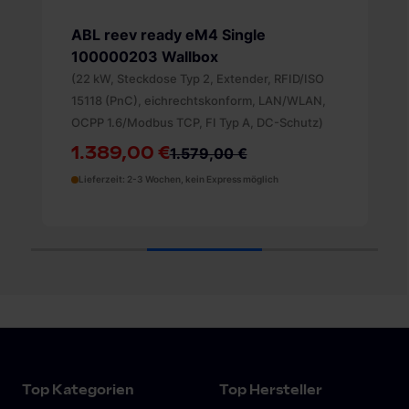
KEBA KeContact P30 c-series
GREEN EDITION 121.916 Wallbox
(22 kW, Steckdose Typ 2, Client, RFID,
eichrechtskonform, LAN, UDP/Modbus TCP,
DC-Schutz)
1.279,00 €
1.539,00 €
Lieferzeit: 2-3 Wochen, kein Express möglich
1
2
3