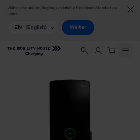
Startseite
/
Ladestationen
/
ABL eM4 Single 100000158 Wallbox