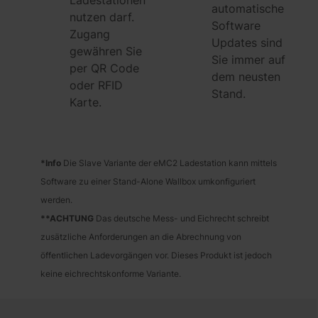
Ladestationen
automatische
nutzen darf.
Software
Zugang
Updates sind
gewähren Sie
Sie immer auf
per QR Code
dem neusten
oder RFID
Stand.
Karte.
*Info
Die Slave Variante der eMC2 Ladestation kann mittels
Software zu einer Stand-Alone Wallbox umkonfiguriert
werden.
**ACHTUNG
Das deutsche Mess- und Eichrecht schreibt
zusätzliche Anforderungen an die Abrechnung von
öffentlichen Ladevorgängen vor. Dieses Produkt ist jedoch
keine eichrechtskonforme Variante.