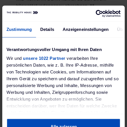
kilowattstundengenau abrechnen. **
22 KW pro Ladesteckdose
Zustimmung
Details
Anzeigeneinstellungen
Über
Du kannst die Ladesäule mit einer
Gesamtladeleistung von bis zu 44 kW
anschließen. Ist das der Fall, können zwei
Verantwortungsvoller Umgang mit Ihren Daten
gleichzeitig ladende Elektroautos jeweils
mit bis zu 22 kW laden. Die Ladeleistung
Wir und
unsere 1022 Partner
verarbeiten Ihre
verteilt sich gleichmäßig auf die zwei
persönlichen Daten, wie z. B. Ihre IP-Adresse, mithilfe
Anschlüsse. Das bedeutet, wenn du die
von Technologien wie Cookies, um Informationen auf
Ladestation nur mit 36 kW anschließen,
Ihrem Gerät zu speichern und darauf zuzugreifen und so
dann lädt ein Elektroauto auch alleine nur
personalisierte Werbung und Inhalte, Messungen von
mit bis zu 18 kW.
Werbung und Inhalten, Zielgruppenforschung sowie
Entwicklung von Angeboten zu ermöglichen. Sie
entscheiden darüber, wer Ihre Daten für welche Zwecke
Internetanbindung über mobile
nutzt. Sie können Ihre Einwilligung jederzeit über die
Daten
Cookie-Erklärung oder durch Klicken auf das Privacy
Trigger Symbol ändern oder widerrufen
Alle zulassen