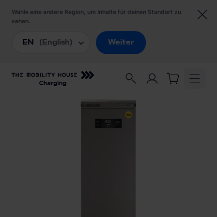
Startseite
/
Ladestationen
/
ABL eMC2 reev ready 2P4445B Ladesäule