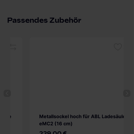
Passendes Zubehör
Merken
leichsliste
Vergleichsliste
Metallsockel hoch für ABL Ladesäule
eMC2 (16 cm)
229,00 €