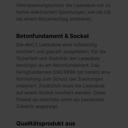
hast oder die sie im Rahmen deiner Nutzung der Dienste
Überspannungsschutz die Ladesäule vor zu
gesammelt haben. Weitere Informationen findest du in
hohen elektrischen Spannungen, wie sie z.B.
unserer
Datenschutzerklärung
und unserem
bei einem Blitzeinschlag entstehen.
Impressum
.
Betonfundament & Sockel
Die eMC2 Ladesäule wird vollständig
montiert und geprüft ausgeliefert. Für die
Sicherheit und Stabilität der Ladesäule
benötigst du ein Betonfundament. Das
Fertigfundament EMC9999 hat bereits eine
Rohrleitung zum Schutz der Zuleitungen
integriert. Zusätzlich muss die Ladesäule
auf einem Sockel montiert werden. Diese
findest du ebenfalls unten als passendes
Zubehör angezeigt.
Qualitätsprodukt aus