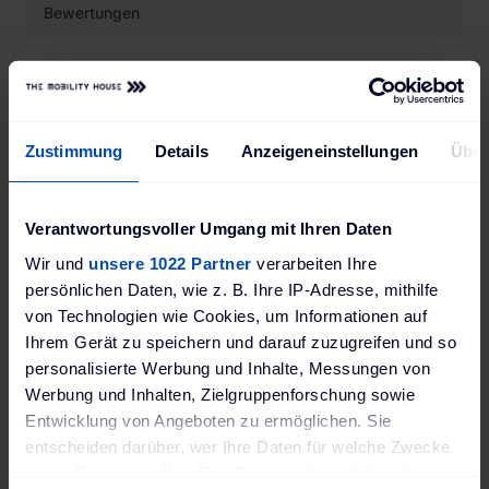
Bewertungen
Dieser elegante Standfuß
passt perfekt zu Ihrer ABL
Zustimmung
Details
Anzeigeneinstellungen
Über
eMH3 Ladestation und macht
aus Ihrer Wallbox eine
Verantwortungsvoller Umgang mit Ihren Daten
repräsentative Ladesäule für
Wir und
unsere 1022 Partner
verarbeiten Ihre
Ihren Parkplatz
persönlichen Daten, wie z. B. Ihre IP-Adresse, mithilfe
von Technologien wie Cookies, um Informationen auf
Ihrem Gerät zu speichern und darauf zuzugreifen und so
personalisierte Werbung und Inhalte, Messungen von
Werbung und Inhalten, Zielgruppenforschung sowie
Entwicklung von Angeboten zu ermöglichen. Sie
entscheiden darüber, wer Ihre Daten für welche Zwecke
nutzt. Sie können Ihre Einwilligung jederzeit über die