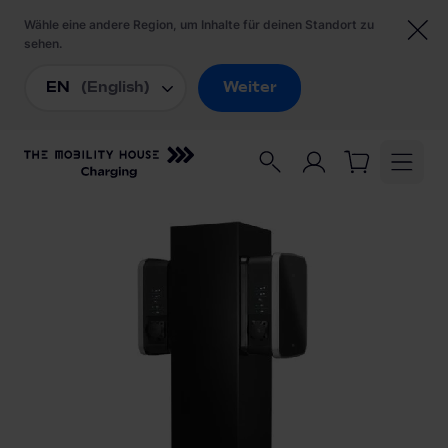
Startseite
/
Ladezubehör
/
ABL Standfuß POLEMH6