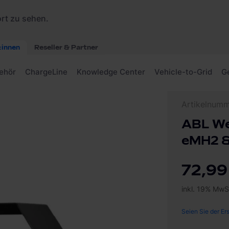
h für eMH1, eMH2 & eM4 Single Wallbox
Artikelnum
ABL We
eMH2 &
72,99
inkl. 19% MwS
Seien Sie der Er