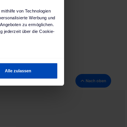
 mithilfe von Technologien
personalisierte Werbung und
 Angeboten zu ermöglichen.
g jederzeit über die Cookie-
s
sein können
Lauf / Pegnitz,
ren
Alle zulassen
hre Präferenzen im
Abschnitt
Nach oben
 Medien anbieten zu können
hrer Verwendung unserer
 führen diese Informationen
 im Rahmen deiner Nutzung
ärung
und unserem