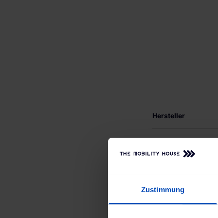
Hersteller
GTIN
MPN
Zustimmung
WEEE Nummer