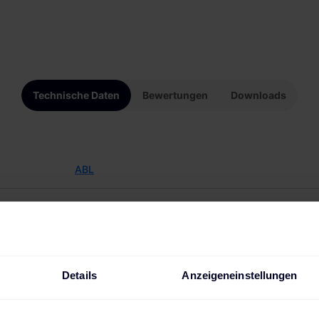
Technische Daten
Bewertungen
Downloads
ABL
4011721185576
WPR12
Details
Anzeigeneinstellungen
DE54480074