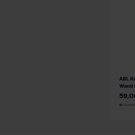
Impressum
.
ABL Ka
Wand 
59,0
Lieferzei