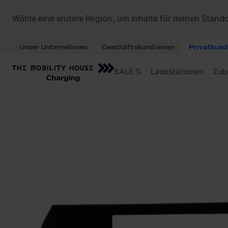
Startseite
/
Ladezubehör
/
ABL Wetterschutzdac