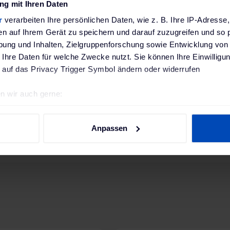
Schwarz
g mit Ihren Daten
r
verarbeiten Ihre persönlichen Daten, wie z. B. Ihre IP-Adresse,
142 x 395 x 225 mm
en auf Ihrem Gerät zu speichern und darauf zuzugreifen und so 
ung und Inhalten, Zielgruppenforschung sowie Entwicklung von
2,68 kg
 Ihre Daten für welche Zwecke nutzt. Sie können Ihre Einwilligun
 auf das Privacy Trigger Symbol ändern oder widerrufen
Wetterschutzdach, Montage-Set, Download-Hinwei
n wir auch gerne:
geografische Lage erfassen, welche bis auf einige Meter genau 
 EU-Verordnung
ABL GmbH GPSR; Albert-Büttner-Straße 11, D-91207 
SR)
Deutschland; www.abl.de
Scannen nach bestimmten Merkmalen (Fingerprinting) identifizie
Anpassen
ie Ihre persönlichen Daten verarbeitet werden, und legen Sie I
nhalte und Anzeigen zu personalisieren, Funktionen für soziale
Website zu analysieren. Außerdem geben wir Informationen zu I
r soziale Medien, Werbung und Analysen weiter. Unsere Partner
 Daten zusammen, die du ihnen bereitgestellt hast oder die sie
. Weitere Informationen findest du in unserer
Datenschutzerkl