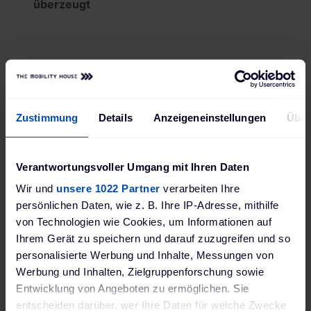
überzeugt
Technische Daten
Zustimmung
Details
Anzeigeneinstellungen
Über
Bewertungen
Verantwortungsvoller Umgang mit Ihren Daten
Wir und
unsere 1022 Partner
verarbeiten Ihre
Hersteller
persönlichen Daten, wie z. B. Ihre IP-Adresse, mithilfe
Compleo
von Technologien wie Cookies, um Informationen auf
MPN
Ihrem Gerät zu speichern und darauf zuzugreifen und so
10287610
personalisierte Werbung und Inhalte, Messungen von
Werbung und Inhalten, Zielgruppenforschung sowie
WEEE Nummer
Entwicklung von Angeboten zu ermöglichen. Sie
DE80369533
entscheiden darüber, wer Ihre Daten für welche Zwecke