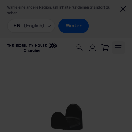
Startseite
/
Ladezubehör
/
Compleo Kabelhalterung