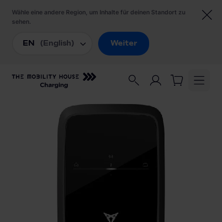
Startseite
/
Ladestationen
/
Cupra Charger Connect 2 139915003B Wallbox