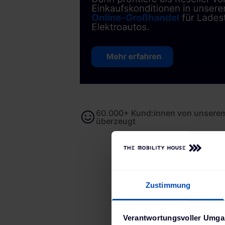
60.000+ Kund:innen von unserem
überzeugt
Zustimmung
Be
Verantwortungsvoller Umgan