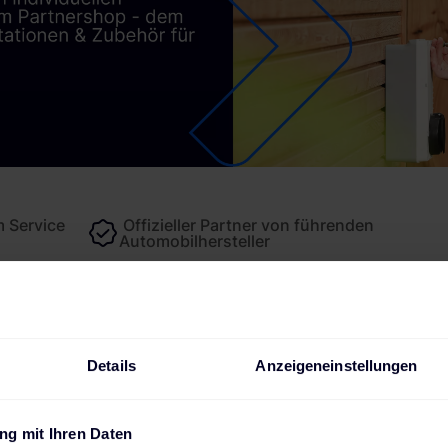
 Service
Offizieller Partner von führenden
Automobilhersteller
Details
Anzeigeneinstellungen
schreibung
Technische Daten
Bewertungen
Downlo
g mit Ihren Daten