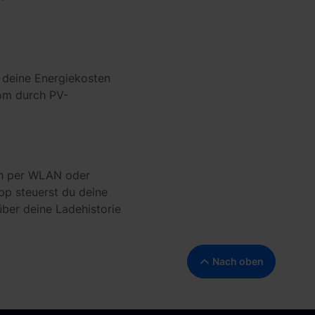
, deine Energiekosten
rom durch PV-
.
ich per WLAN oder
pp steuerst du deine
über deine Ladehistorie
Nach oben