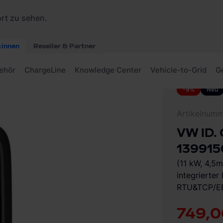
nect 2 139915002 Wallbox
-9%
Neu
Artikelnum
VW ID. 
139915
(11 kW, 4,5
integrierte
RTU&TCP/EE
749,0