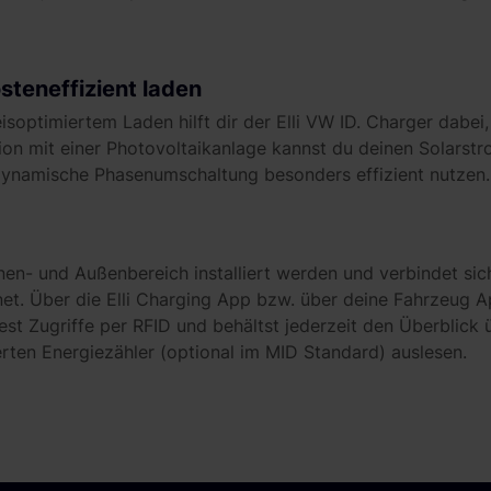
steneffizient laden
soptimiertem Laden hilft dir der Elli VW ID. Charger dabei
ion mit einer Photovoltaikanlage kannst du deinen Solarst
ynamische Phasenumschaltung besonders effizient nutzen
nen- und Außenbereich installiert werden und verbindet s
net. Über die Elli Charging App bzw. über deine Fahrzeug A
st Zugriffe per RFID und behältst jederzeit den Überblick 
erten Energiezähler (optional im MID Standard) auslesen.