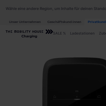
Startseite
/
Ladestationen
/
VW ID. Charger Con