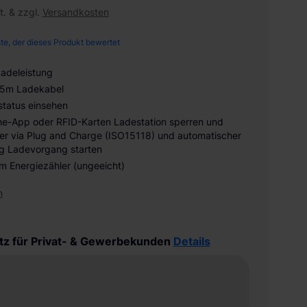
t. & zzgl.
Versandkosten
ste, der dieses Produkt bewertet
Ladeleistung
4,5m Ladekabel
tatus einsehen
e-App oder RFID-Karten Ladestation sperren und
er via Plug and Charge (ISO15118) und automatischer
g Ladevorgang starten
em Energiezähler (ungeeicht)
n
tz für Privat- & Gewerbekunden
Details