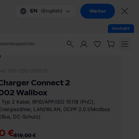
mer
001-035-000515
Charger Connect 2
002 Wallbox
m Typ 2 Kabel, RFID/APP/ISO 15118 (PnC),
r Energiezähler, LAN/WLAN, OCPP 2.0.1/Modbus
Bus, DC-Schutz)
0 €
819,00 €