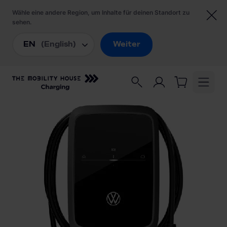
Startseite
/
Ladestationen
/
VW ID. Charger Pro 2 139915007C Wallbox