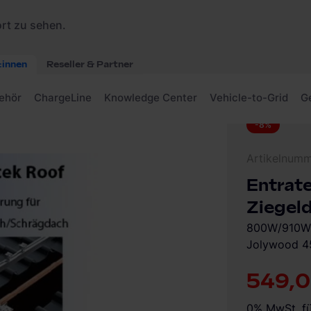
raftwerk für Ziegeldach/Schrägdach
-8%
Artikelnum
Entrate
Ziegel
800W/910Wp
Jolywood 4
549,0
0% MwSt. f