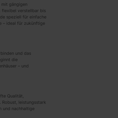
n mit gängigen
flexibel verstellbar bis
e speziell für einfache
– ideal für zukünftige
erbinden und das
ginnt die
enhäuser – und
te Qualität,
. Robust, leistungsstark
m und nachhaltige