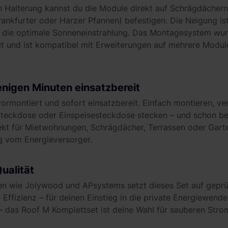
n Halterung kannst du die Module direkt auf Schrägdächer
rankfurter oder Harzer Pfannen) befestigen. Die Neigung ist 
t die optimale Sonneneinstrahlung. Das Montagesystem wurd
 und ist kompatibel mit Erweiterungen auf mehrere Module 
wenigen Minuten einsatzbereit
vormontiert und sofort einsatzbereit. Einfach montieren, v
Steckdose oder Einspeisesteckdose stecken – und schon be
ekt für Mietwohnungen, Schrägdächer, Terrassen oder Gart
g vom Energieversorger.
ualität
 wie Jolywood und APsystems setzt dieses Set auf geprüf
Effizienz – für deinen Einstieg in die private Energiewende
 – das Roof M Komplettset ist deine Wahl für sauberen Stro