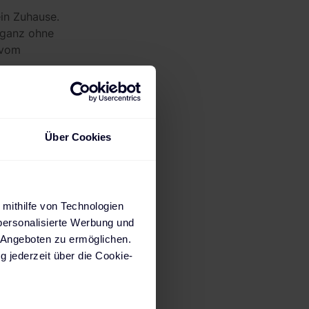
ein Zuhause.
– ganz ohne
 vom
Über Cookies
istung mit langlebiger
h oder Balkonbereich –
und eine besonders
dule bis zu 30 Jahre
 mithilfe von Technologien
 und Wertbeständigkeit.
personalisierte Werbung und
 Angeboten zu ermöglichen.
g jederzeit über die Cookie-
n und erreicht mit
erschattung einzelner