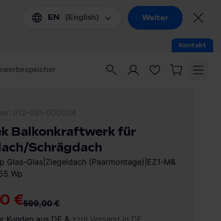
mer
012-091-000004
k Balkonkraftwerk für
dach/Schrägdach
 Glas-Glas|Ziegeldach (Paarmontage)|EZ1-M&
55 Wp
0 €
599,00 €
ür Kunden aus DE &
zzgl.Versand in DE