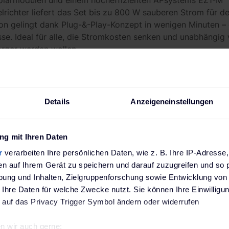
larmodulen und einem hocheffizienten APsystems EZ1-M
richter liefert das Set bis zu 800 W sauberen Strom für d
tion gelingt dank Plug-&-Play-Konzept in wenigen Minuten 
se. Ideal für alle, die Stromkosten senken und unabhängig
orger werden wollen.
le mit elegantem Design
Details
Anzeigeneinstellungen
 Solarmodule mit N-Typ Zelltechnologie verbinden hohe Le
 Black Design integriert sich harmonisch in dein Schrägdac
sse. Die robuste Doppelglasstruktur sorgt für Stabilität 
g mit Ihren Daten
tifiziert für extreme Wind- und Schneelasten bieten die Mo
r
verarbeiten Ihre persönlichen Daten, wie z. B. Ihre IP-Adresse,
tie und 25 Jahre Produktgarantie – für maximale Sicherheit
en auf Ihrem Gerät zu speichern und darauf zuzugreifen und so 
ung und Inhalten, Zielgruppenforschung sowie Entwicklung von
zienz durch modernen Mikrowechselrichter
 Ihre Daten für welche Zwecke nutzt. Sie können Ihre Einwilligun
 auf das Privacy Trigger Symbol ändern oder widerrufen
hlt zur neuesten Generation von Dual-Mikrowechselrichter
Trackern eine exzellente Stromausbeute – selbst bei Teilv
n wir auch gerne: