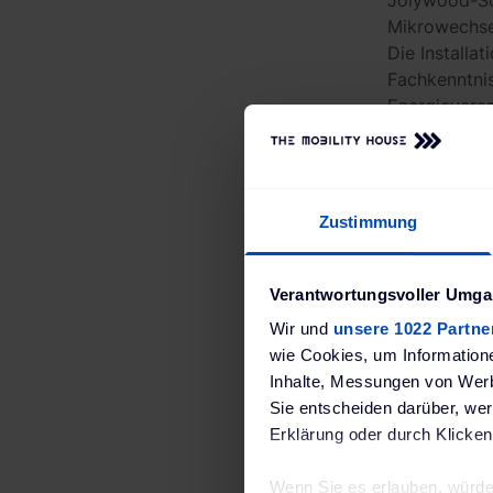
Jolywood-So
Mikrowechsel
Die Installa
Fachkenntnis
Energievers
Hochwertige Modu
Zustimmung
Die Glas-Glas Jolywood
Qualität. Das edle Full
ohne optische Kompromi
Verantwortungsvoller Umgan
lange Lebensdauer. Zer
Wir und
unsere 1022 Partne
lineare Leistungsgaran
wie Cookies, um Information
Inhalte, Messungen von Werb
Hohe Energieeffi
Sie entscheiden darüber, wer
Erklärung oder durch Klicken
Der APsystems EZ1-M zä
zwei unabhängigen MPP-
Wenn Sie es erlauben, würde