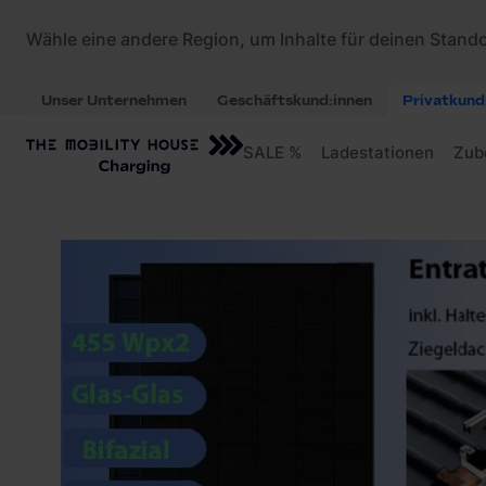
Startseite
/
Balkonkraftwerke
/
Entratek Balkonk