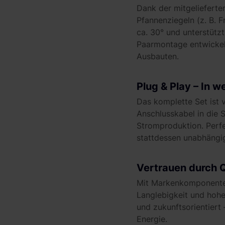
Dank der mitgelieferte
Pfannenziegeln (z. B. F
ca. 30° und unterstütz
Paarmontage entwickelt
Ausbauten.
Plug & Play – In 
Das komplette Set ist 
Anschlusskabel in die 
Stromproduktion. Perf
stattdessen unabhängi
Vertrauen durch Q
Mit Markenkomponenten
Langlebigkeit und hohe 
und zukunftsorientiert
Energie.