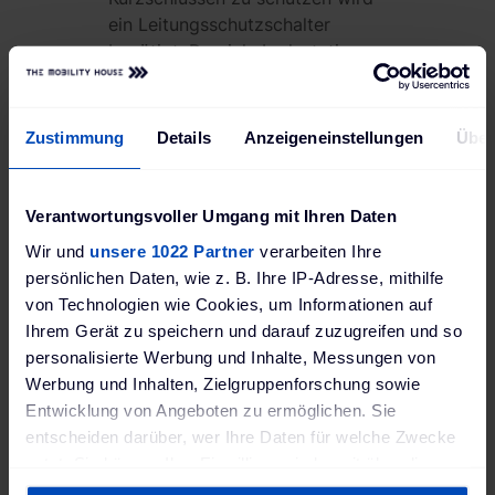
ein Leitungsschutzschalter
benötigt. Da viele Ladestationen
schon mit einem integrierten DC
Fehlerstromschutz ausgeliefert
werden, reicht der Einsatz eines
Zustimmung
Details
Anzeigeneinstellungen
Über
standardmäßigen FI mit dem Typ
A. Die Kombination beider
Schutzsysteme in einem Gerät
Verantwortungsvoller Umgang mit Ihren Daten
spart Platz und Zeit bei der
Wir und
unsere 1022 Partner
verarbeiten Ihre
Installation. Details, wozu ich
persönlichen Daten, wie z. B. Ihre IP-Adresse, mithilfe
einen Fehlerstromschutzschalter
von Technologien wie Cookies, um Informationen auf
(FI / RCD) benötige, welche
Ihrem Gerät zu speichern und darauf zuzugreifen und so
Arten von
personalisierte Werbung und Inhalte, Messungen von
Fehlerstromschutzschaltern es
Werbung und Inhalten, Zielgruppenforschung sowie
gibt und wovon die Auswahl
Entwicklung von Angeboten zu ermöglichen. Sie
abhängt, finden Sie
hier
.
entscheiden darüber, wer Ihre Daten für welche Zwecke
nutzt. Sie können Ihre Einwilligung jederzeit über die
Cookie-Erklärung oder durch Klicken auf das Privacy