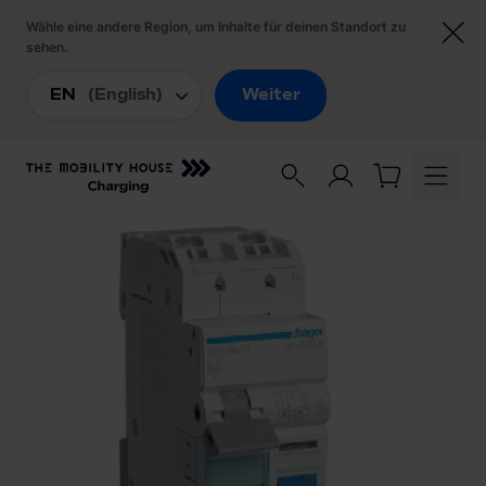
Startseite
/
Ladezubehör
/
Hager FI/LS-Schalter