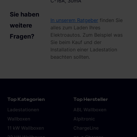
C-16A, 30mA
weiteren Daten zusammen, die du ihnen bereitgestellt
hast oder die sie im Rahmen deiner Nutzung der Dienste
Sie haben
gesammelt haben. Weitere Informationen findest du in
In unserem Ratgeber
finden Sie
weitere
unserer
Datenschutzerklärung
und unserem
alles zum Laden Ihres
Impressum
.
Elektroautos. Zum Beispiel was
Fragen?
Sie beim Kauf und der
Installation einer Ladestation
beachten sollten.