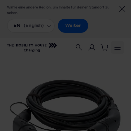
Startseite
/
Ladezubehör
/
Harting Ladekabel Mode 3