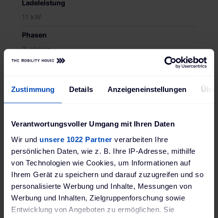
Ladeleistung
11 kW
Phasen
3-phasig
Ladeanschluss
Typ 2 Ladekabel
Zustimmung
Details
Anzeigeneinstellungen
Über
Kabellänge
7,5 m
Verantwortungsvoller Umgang mit Ihren Daten
Ausführung
Wir und
unsere 1022 Partner
verarbeiten Ihre
glatt
persönlichen Daten, wie z. B. Ihre IP-Adresse, mithilfe
von Technologien wie Cookies, um Informationen auf
Produktsicherheit EU-Verordnung (EU) 2023/988
(GPSR)
Ihrem Gerät zu speichern und darauf zuzugreifen und so
personalisierte Werbung und Inhalte, Messungen von
HARTING Deutschland GmbH & Co. KG GPSR;
Simeonscarré 1, 32427 Minden, Deutschland;
Werbung und Inhalten, Zielgruppenforschung sowie
www.harting.com
Entwicklung von Angeboten zu ermöglichen. Sie