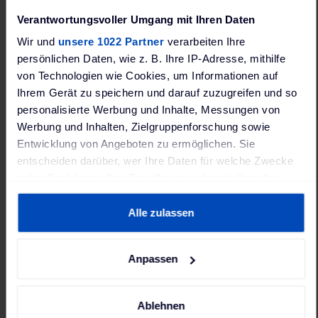
Verantwortungsvoller Umgang mit Ihren Daten
Wir und
unsere 1022 Partner
verarbeiten Ihre
Merken
leichsliste
Vergleichsliste
persönlichen Daten, wie z. B. Ihre IP-Adresse, mithilfe
von Technologien wie Cookies, um Informationen auf
Ihrem Gerät zu speichern und darauf zuzugreifen und so
personalisierte Werbung und Inhalte, Messungen von
Werbung und Inhalten, Zielgruppenforschung sowie
Entwicklung von Angeboten zu ermöglichen. Sie
entscheiden darüber, wer Ihre Daten für welche Zwecke
nutzt. Sie können Ihre Einwilligung jederzeit über die
Lapp Tasche für Ladekabel
Cookie-Erklärung oder durch Klicken auf das Privacy
Trigger Symbol ändern oder widerrufen
(400x400x100mm, rund)
Alle zulassen
29,00 €
Wenn Sie es erlauben, würden wir auch gerne:
Lieferzeit: 1-3 Arbeitstage
Anpassen
Informationen über Ihre geografische Lage erfassen,
welche bis auf einige Meter genau sein können
Ihr Gerät durch aktives Scannen nach bestimmten
Ablehnen
1
2
3
Merkmalen (Fingerprinting) identifizieren