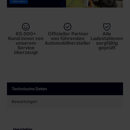
60.000+
Offizieller Partner
Alle
Kund:innen von
von führenden
Ladestationen
unserem
Automobilhersteller
sorgfältig
Service
geprüft
überzeugt
Technische Daten
Bewertungen
Hersteller