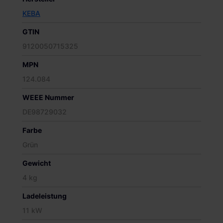
KEBA
GTIN
9120050715325
MPN
124.084
WEEE Nummer
DE98729032
Farbe
Grün
Gewicht
4 kg
Ladeleistung
11 kW