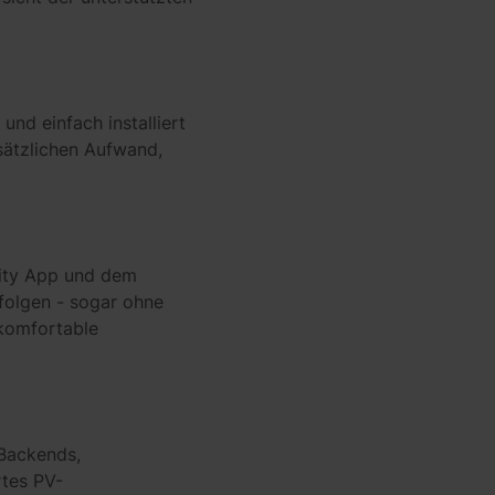
nd einfach installiert
usätzlichen Aufwand,
ility App und dem
folgen - sogar ohne
 komfortable
 Backends,
tes PV-