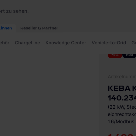
 Pro Socket 140.234 Wallbox
-9%
Neu
Artikelnum
KEBA K
140.23
(22 kW, Ste
eichrechts
1.6/Modbus 