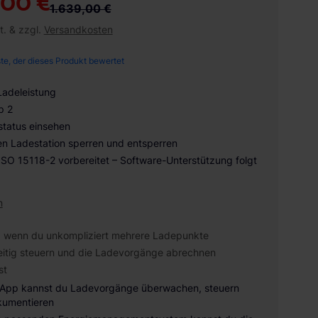
,00 €
1.639,00 €
t. & zzgl.
Versandkosten
ste, der dieses Produkt bewertet
Ladeleistung
p 2
tatus einsehen
en Ladestation sperren und entsperren
ISO 15118-2 vorbereitet – Software-Unterstützung folgt
n
, wenn du unkompliziert mehrere Ladepunkte
eitig steuern und die Ladevorgänge abrechnen
st
 App kannst du Ladevorgänge überwachen, steuern
kumentieren