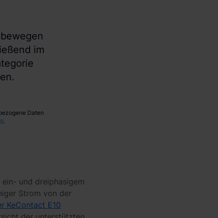
e bewegen
ließend im
tegorie
nen.
enbezogene Daten
g.
 ein- und dreiphasigem
niger Strom von der
er KeContact E10
sicht der unterstützten