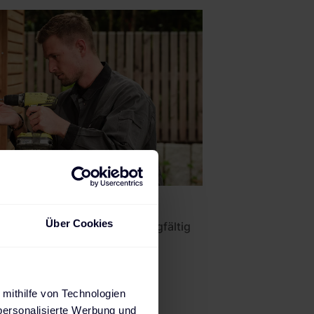
Über Cookies
Alle Ladestationen sorgfältig
geprüft
 mithilfe von Technologien
personalisierte Werbung und