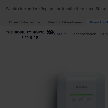
Startseite
/
Ladestationen
/
KEBA KeContact P40