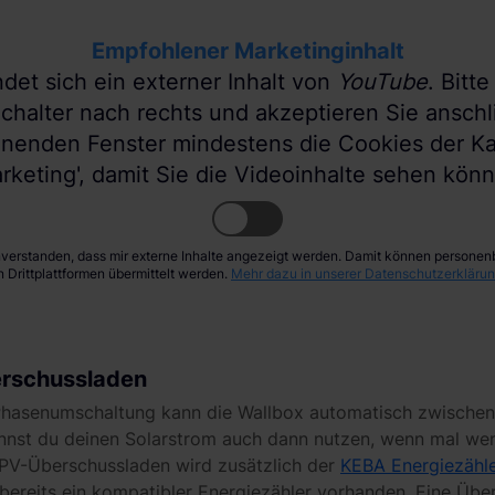
Empfohlener Marketinginhalt
ndet sich ein externer Inhalt von
YouTube
. Bitt
chalter nach rechts und akzeptieren Sie ansch
inenden Fenster mindestens die Cookies der Ka
rketing', damit Sie die Videoinhalte sehen kön
inverstanden, dass mir externe Inhalte angezeigt werden. Damit können person
n Drittplattformen übermittelt werden.
Mehr dazu in unserer Datenschutzerklärun
erschussladen
 Phasenumschaltung kann die Wallbox automatisch zwischen
nnst du deinen Solarstrom auch dann nutzen, wenn mal we
PV-Überschussladen wird zusätzlich der
KEBA Energiezähl
 bereits ein kompatibler Energiezähler vorhanden. Eine Über