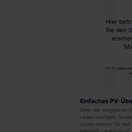
Hier befi
Sie den S
ersche
'Ma
Ich bin damit e
a
Einfaches PV-Üb
Dank der integrierten
Laden wechseln. So ka
Sonne kommt. Für das 
benötigt – außer es ist