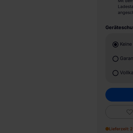
Mit de
Ladesta
angesch
Geräteschu
Keine
Garan
Vollk
Lieferzeit: