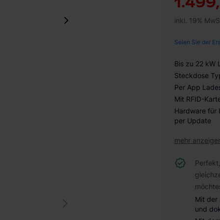
1.499
inkl. 19% MwS
Seien Sie der Er
Bis zu 22 kW 
Steckdose Ty
Per App Lades
Mit RFID-Kart
Hardware für 
per Update
mehr anzeige
Perfekt
gleichz
möchte
Mit der
und do