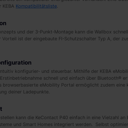
er KEBA
Kompatibilitätsliste
.
ion
zepts und der 3-Punkt-Montage kann die Wallbox schnell u
 Vorteil ist der eingebaute FI-Schutzschalter Typ A, der z
nfiguration
ntuitiv konfigurier- und steuerbar. Mithilfe der KEBA eMob
 Erstinbetriebnahme schnell und einfach über Bluetooth® er
s browserbasierte eMobility Portal ermöglicht zudem eine
ung deiner Ladepunkte.
t
tstellen kann die KeContact P40 einfach in eine Vielzahl an
eme und Smart Homes integriert werden. Selbst optimier