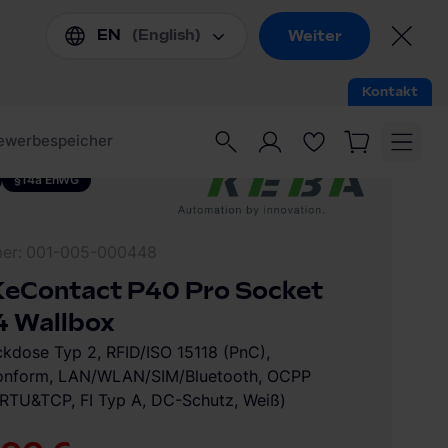
§14a EnWG
mer
001-005-000448
eContact P40 Pro Socket
4 Wallbox
ckdose Typ 2, RFID/ISO 15118 (PnC),
konform, LAN/WLAN/SIM/Bluetooth, OCPP
RTU&TCP, FI Typ A, DC-Schutz, Weiß)