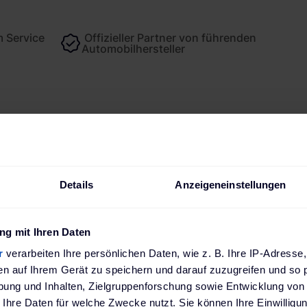
 Service
Offizieller Partner von führenden
Automobilhersteller
Technische Daten
Bewertungen
Details
Anzeigeneinstellungen
g mit Ihren Daten
Mennekes
r
verarbeiten Ihre persönlichen Daten, wie z. B. Ihre IP-Adresse,
4015394302254
en auf Ihrem Gerät zu speichern und darauf zuzugreifen und so 
ung und Inhalten, Zielgruppenforschung sowie Entwicklung von
 Ihre Daten für welche Zwecke nutzt. Sie können Ihre Einwilligun
1313201205BK