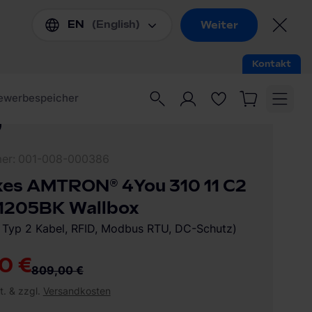
mer
001-008-000386
es AMTRON® 4You 310 11 C2
1205BK Wallbox
m Typ 2 Kabel, RFID, Modbus RTU, DC-Schutz)
0 €
809,00 €
t. & zzgl.
Versandkosten