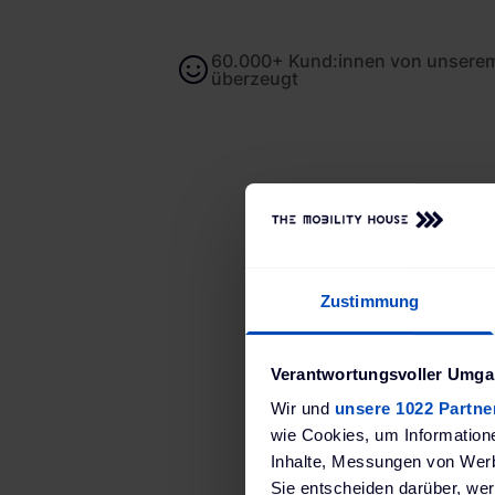
60.000+ Kund:innen von unserem
überzeugt
Zustimmung
Verantwortungsvoller Umgan
Hersteller
Wir und
unsere 1022 Partne
GTIN
wie Cookies, um Information
Inhalte, Messungen von Werb
Sie entscheiden darüber, wer
MPN