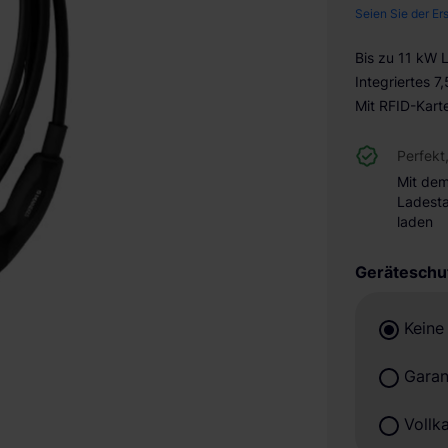
Seien Sie der Er
Bis zu 11 kW 
Integriertes 
Mit RFID-Kart
Perfekt
Mit de
Ladesta
laden
Geräteschu
Keine
Garan
Vollk