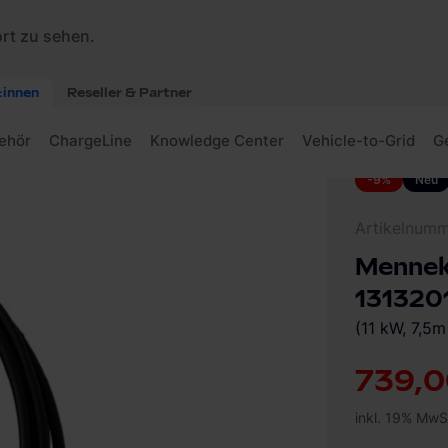
4You 310 11 C2 1313201205BK Wallbox
-9%
Neu
Artikelnum
Mennek
131320
(11 kW, 7,5
739,0
inkl. 19% MwS