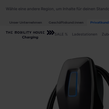
Startseite
/
Ladestationen
/
Mennekes AMTRON® 