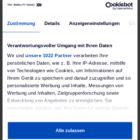
168.24.646
Farbe
Zustimmung
Details
Anzeigeneinstellungen
Über
Silber
Größe (BxHxT)
B x H x T mm
Verantwortungsvoller Umgang mit Ihren Daten
Wir und
unsere 1022 Partner
verarbeiten Ihre
Gewicht
persönlichen Daten, wie z. B. Ihre IP-Adresse, mithilfe
5,5 kg
von Technologien wie Cookies, um Informationen auf
Produktsicherheit EU-Verordnung (EU) 2023/988
Ihrem Gerät zu speichern und darauf zuzugreifen und so
(GPSR)
personalisierte Werbung und Inhalte, Messungen von
MORAVIA GmbH GPSR; Rostocker Straße 10, D-
Werbung und Inhalten, Zielgruppenforschung sowie
65191 Wiesbaden, Deutschland; www.moravia.de
Entwicklung von Angeboten zu ermöglichen. Sie
entscheiden darüber, wer Ihre Daten für welche Zwecke
nutzt. Sie können Ihre Einwilligung jederzeit über die
Cookie-Erklärung oder durch Klicken auf das Privacy
Trigger Symbol ändern oder widerrufen
Alle zulassen
Ähnliche Produkte