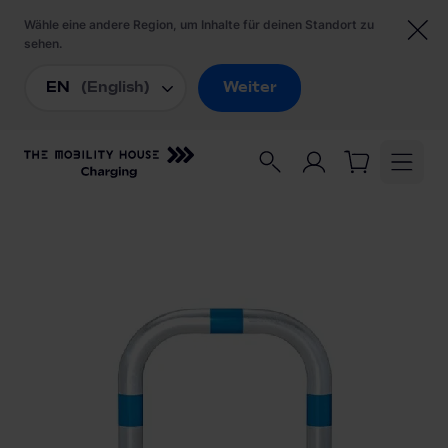
Startseite
/
Ladezubehör
/
Moravia Anfahrtsschutz City Schutzbügel zum
Aufdübeln