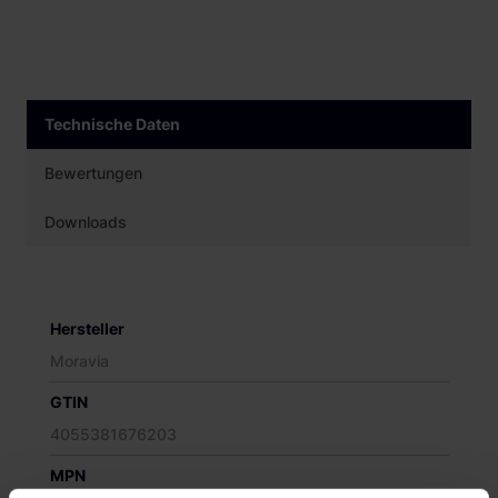
Technische Daten
Bewertungen
Downloads
Hersteller
Moravia
GTIN
4055381676203
MPN