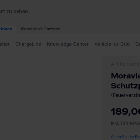
tz City Schutzpoller zum Einbetonieren
Artikelnum
Moravia
Schutzp
(Feuerverzin
189,0
inkl. 19% MwS
Seien Sie der Er