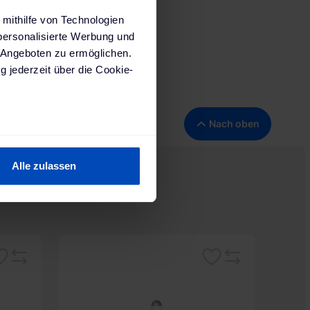
 mithilfe von Technologien
personalisierte Werbung und
 Angeboten zu ermöglichen.
g jederzeit über die Cookie-
191 Wiesbaden,
Nach oben
sein können
ren
Alle zulassen
hre Präferenzen im
Abschnitt
 Medien anbieten zu können
hrer Verwendung unserer
 führen diese Informationen
rken
Merken
Vergleichsliste
Vergleichsliste
 im Rahmen deiner Nutzung
ärung
und unserem