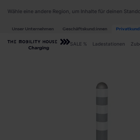
Startseite
/
Ladezubehör
/
Moravia Anfahrtsschu