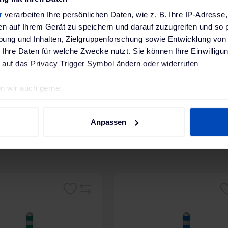
B x H x T mm
r
verarbeiten Ihre persönlichen Daten, wie z. B. Ihre IP-Adresse,
en auf Ihrem Gerät zu speichern und darauf zuzugreifen und so 
9 kg
ung und Inhalten, Zielgruppenforschung sowie Entwicklung von
 Ihre Daten für welche Zwecke nutzt. Sie können Ihre Einwilligun
 EU-Verordnung
MORAVIA GmbH GPSR; Rostocker Straße 10, D-65
 auf das Privacy Trigger Symbol ändern oder widerrufen
SR)
Deutschland; www.moravia.de
n wir auch gerne:
geografische Lage erfassen, welche bis auf einige Meter genau 
Scannen nach bestimmten Merkmalen (Fingerprinting) identifizie
Anpassen
ie Ihre persönlichen Daten verarbeitet werden, und legen Sie I
nhalte und Anzeigen zu personalisieren, Funktionen für soziale
Website zu analysieren. Außerdem geben wir Informationen zu I
r soziale Medien, Werbung und Analysen weiter. Unsere Partner
Merken
Me
Vergleichsliste
 Daten zusammen, die du ihnen bereitgestellt hast oder die sie
. Weitere Informationen findest du in unserer
Datenschutzerkl