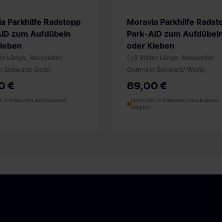
a Parkhilfe Radstopp
Moravia Parkhilfe Radst
AID zum Aufdübeln
Park-AID zum Aufdübel
Kleben
oder Kleben
er Länge, Recycelter
(1,8 Meter Länge, Recycelter
n Schwarz/ Gelb)
Gummi in Schwarz/ Weiß)
0 €
89,00 €
it: 5-6 Wochen, kein Express
Lieferzeit: 5-6 Wochen, kein Express
möglich