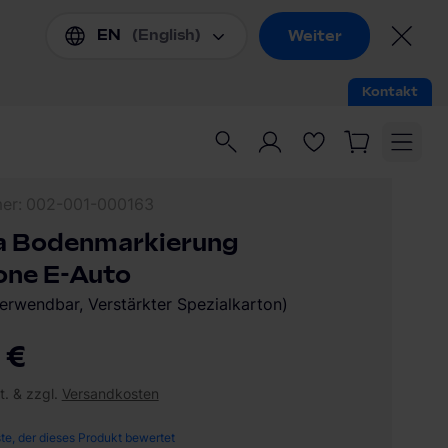
mer
002-001-000163
a Bodenmarkierung
one E-Auto
erwendbar, Verstärkter Spezialkarton)
 €
t. & zzgl.
Versandkosten
ste, der dieses Produkt bewertet