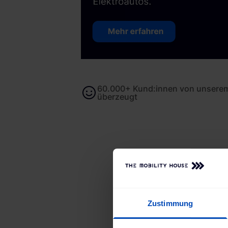
60.000+ Kund:innen von unserem
überzeugt
Zustimmung