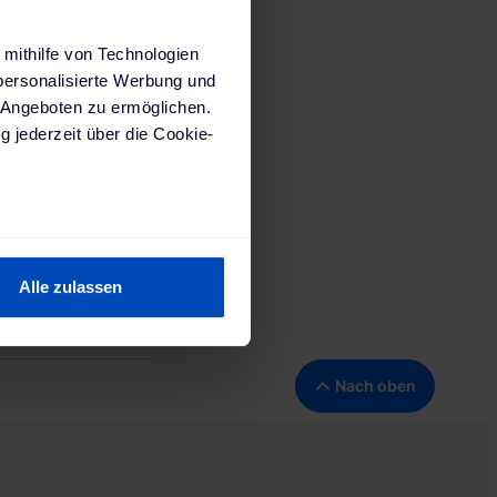
 mithilfe von Technologien
personalisierte Werbung und
 Angeboten zu ermöglichen.
g jederzeit über die Cookie-
m: 1000x700 mm
sein können
ren
Alle zulassen
hre Präferenzen im
Abschnitt
191 Wiesbaden,
 Medien anbieten zu können
Nach oben
hrer Verwendung unserer
 führen diese Informationen
 im Rahmen deiner Nutzung
ärung
und unserem