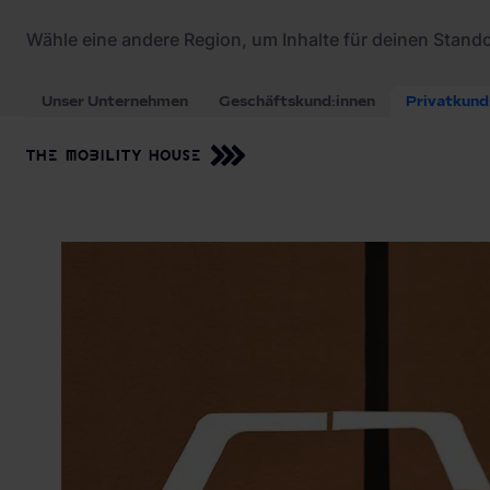
Startseite
/
Ladezubehör
/
Moravia Bodenmarkie