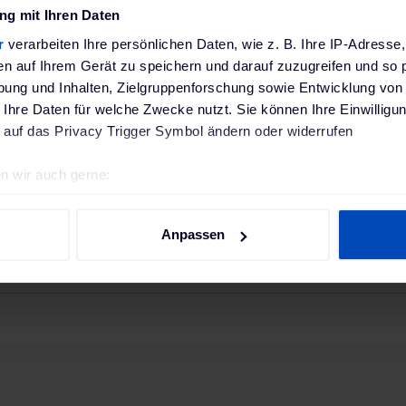
Moravia
g mit Ihren Daten
r
verarbeiten Ihre persönlichen Daten, wie z. B. Ihre IP-Adresse,
4055381682976
en auf Ihrem Gerät zu speichern und darauf zuzugreifen und so 
ung und Inhalten, Zielgruppenforschung sowie Entwicklung von
260.22.347
 Ihre Daten für welche Zwecke nutzt. Sie können Ihre Einwilligun
 auf das Privacy Trigger Symbol ändern oder widerrufen
Maße Schablone: 1220x910 mm, Maße Piktogram
n wir auch gerne:
geografische Lage erfassen, welche bis auf einige Meter genau 
2 kg
Scannen nach bestimmten Merkmalen (Fingerprinting) identifizie
Anpassen
ie Ihre persönlichen Daten verarbeitet werden, und legen Sie I
 EU-Verordnung
MORAVIA GmbH GPSR; Rostocker Straße 10, D-65
SR)
Deutschland; www.moravia.de
nhalte und Anzeigen zu personalisieren, Funktionen für soziale
Website zu analysieren. Außerdem geben wir Informationen zu I
r soziale Medien, Werbung und Analysen weiter. Unsere Partner
 Daten zusammen, die du ihnen bereitgestellt hast oder die sie
. Weitere Informationen findest du in unserer
Datenschutzerkl