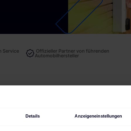
 Service
Offizieller Partner von führenden
Automobilhersteller
Technische Daten
Bewertungen
Details
Anzeigeneinstellungen