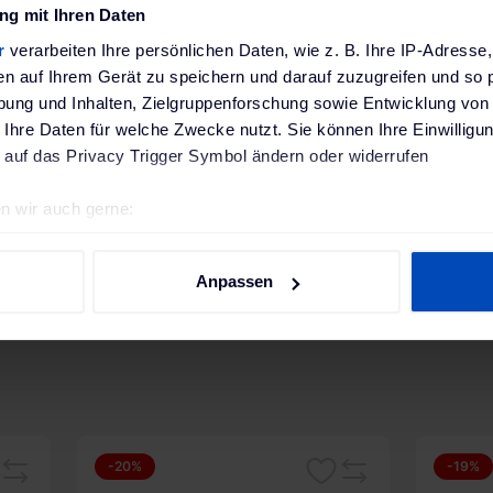
86,00mm x 54,00mm x 77,00mm
g mit Ihren Daten
r
verarbeiten Ihre persönlichen Daten, wie z. B. Ihre IP-Adresse,
0,34 kg
en auf Ihrem Gerät zu speichern und darauf zuzugreifen und so 
ung und Inhalten, Zielgruppenforschung sowie Entwicklung von
Schrack AMPARO Leitungsschutzschalter 6kA, 32A,
 Ihre Daten für welche Zwecke nutzt. Sie können Ihre Einwilligun
Charakteristik | AM617332
 auf das Privacy Trigger Symbol ändern oder widerrufen
 EU-Verordnung
Schrack Technik GmbH GPSR; Seybelgasse 13; 1230
SR)
www.schrack-technik.de
n wir auch gerne:
geografische Lage erfassen, welche bis auf einige Meter genau 
Scannen nach bestimmten Merkmalen (Fingerprinting) identifizie
Anpassen
ie Ihre persönlichen Daten verarbeitet werden, und legen Sie I
nhalte und Anzeigen zu personalisieren, Funktionen für soziale
Website zu analysieren. Außerdem geben wir Informationen zu I
r soziale Medien, Werbung und Analysen weiter. Unsere Partner
 Daten zusammen, die du ihnen bereitgestellt hast oder die sie
-20%
-19%
. Weitere Informationen findest du in unserer
Datenschutzerkl
ken
Merken