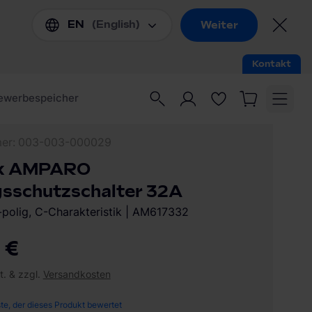
mer
003-003-000029
ck AMPARO
gsschutzschalter 32A
-polig, C-Charakteristik | AM617332
 €
t. & zzgl.
Versandkosten
ste, der dieses Produkt bewertet