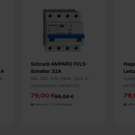
Vergleichsliste
Vergleichsliste
Schrack AMPARO FI/LS-
Hag
6A
Schalter 32A
Leit
ik
6kA, 32A, 3+N, 30mA, Typ A, C-
3 poli
Charakteristik | AK667832
MCN3
79,00 €
79,
99,00 €
Lieferzeit: 1-3 Arbeitstage
Liefer