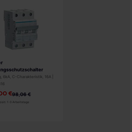
Vergleichsliste
er
ungsschutzschalter
g, 6kA, C-Charakteristik, 16A |
16
00 €
98,06 €
zeit: 1-3 Arbeitstage