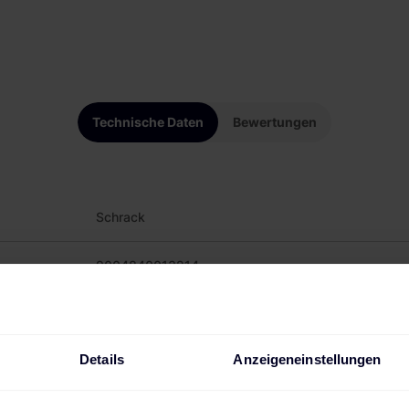
Technische Daten
Bewertungen
Schrack
9004840013214
AM617332
Details
Anzeigeneinstellungen
Weiß