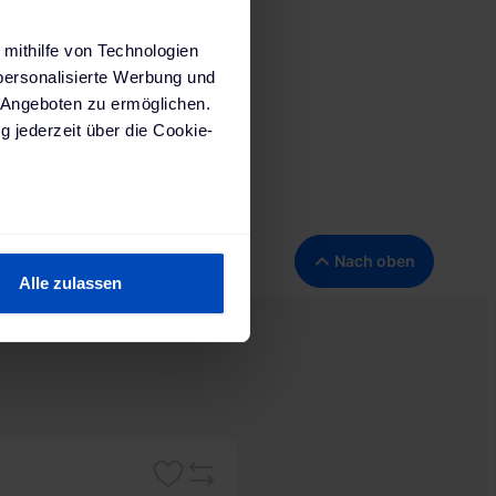
 mithilfe von Technologien
personalisierte Werbung und
 Angeboten zu ermöglichen.
 3-polig, C-
g jederzeit über die Cookie-
 Wien, Österreich;
sein können
Nach oben
ren
Alle zulassen
hre Präferenzen im
Abschnitt
 Medien anbieten zu können
hrer Verwendung unserer
 führen diese Informationen
 im Rahmen deiner Nutzung
ärung
und unserem
Merken