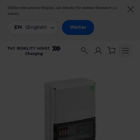
Startseite
/
Ladezubehör
/
Spelsberg Kleinverteiler AK 28+EMOBIL 11kW-
ÜSS-Z