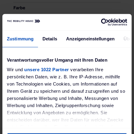
Farbe
Grau
Größe (BxHxT)
315 x 600 x 155 mm
Zustimmung
Details
Anzeigeneinstellungen
Über
Gewicht
6,5 kg
Verantwortungsvoller Umgang mit Ihren Daten
Schutzklasse
Wir und
unsere 1022 Partner
verarbeiten Ihre
IP65 geschützt gegen leichtes Strahlwasser,
persönlichen Daten, wie z. B. Ihre IP-Adresse, mithilfe
geeignet für den Außenbereich
von Technologien wie Cookies, um Informationen auf
Ihrem Gerät zu speichern und darauf zuzugreifen und so
Produktsicherheit EU-Verordnung (EU) 2023/988
personalisierte Werbung und Inhalte, Messungen von
(GPSR)
Werbung und Inhalten, Zielgruppenforschung sowie
Günther Spelsberg GmbH + Co. KG GPSR; Im
Entwicklung von Angeboten zu ermöglichen. Sie
Gewerbepark 1, 58579 Schalksmühle, Deutschland;
www.spelsberg.de
entscheiden darüber, wer Ihre Daten für welche Zwecke
nutzt. Sie können Ihre Einwilligung jederzeit über die
Cookie-Erklärung oder durch Klicken auf das Privacy