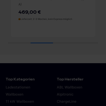
weiteren Daten zusammen, die du ihnen bereitgestellt
A)
hast oder die sie im Rahmen deiner Nutzung der Dienste
469,00 €
gesammelt haben. Weitere Informationen findest du in
Lieferzeit: 2-3 Wochen, kein Express möglich
unserer
Datenschutzerklärung
und unserem
Impressum
.
1
2
3
4