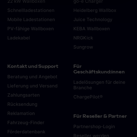
Abschnitt Einzelheiten
fest.
Wir verwenden Cookies, um Inhalte und Anzeigen zu
personalisieren, Funktionen für soziale Medien anbieten
zu können und die Zugriffe auf unsere Website zu
analysieren. Außerdem geben wir Informationen zu Ihrer
Verwendung unserer Website an unsere Partner für
soziale Medien, Werbung und Analysen weiter. Unsere
Partner führen diese Informationen möglicherweise mit
weiteren Daten zusammen, die du ihnen bereitgestellt
hast oder die sie im Rahmen deiner Nutzung der Dienste
gesammelt haben. Weitere Informationen findest du in
unserer
Datenschutzerklärung
und unserem
Impressum
.