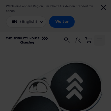
Startseite
/
Ladezubehör
/
The Mobility House RFID ABS Metall Keyfob (2er
Pack)