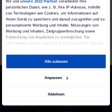
Wir und
unsere 1022 Partner
verarbeiten Ihre
persönlichen Daten, wie z. B. Ihre IP-Adresse, mithilfe
Hersteller
von Technologien wie Cookies, um Informationen auf
The Mobility House
Ihrem Gerät zu speichern und darauf zuzugreifen und so
personalisierte Werbung und Inhalte, Messungen von
Farbe
Werbung und Inhalten, Zielgruppenforschung sowie
Schwarz-Weiß
Entwicklung von Angeboten zu ermöglichen. Sie
Größe (BxHxT)
entscheiden darüber, wer Ihre Daten für welche Zwecke
nutzt. Sie können Ihre Einwilligung jederzeit über die
48x38x7 mm
Cookie-Erklärung oder durch Klicken auf das Privacy
Trigger Symbol ändern oder widerrufen
Alle zulassen
Wenn Sie es erlauben, würden wir auch gerne:
Anpassen
Informationen über Ihre geografische Lage erfassen,
welche bis auf einige Meter genau sein können
Ihr Gerät durch aktives Scannen nach bestimmten
Ablehnen
Merkmalen (Fingerprinting) identifizieren
Erfahren Sie mehr darüber, wie Ihre persönlichen Daten
verarbeitet werden, und legen Sie Ihre Präferenzen im