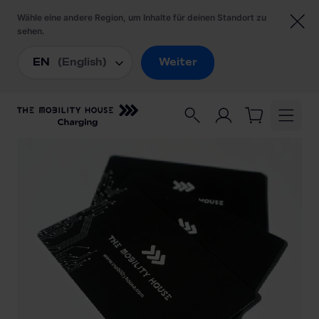
Startseite
/
Ladezubehör
/
RFID Karte (5er Paket)