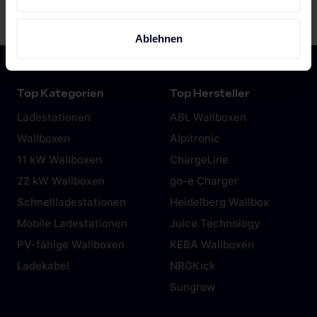
welche bis auf einige Meter genau sein können
Ihr Gerät durch aktives Scannen nach bestimmten
Ablehnen
Merkmalen (Fingerprinting) identifizieren
Erfahren Sie mehr darüber, wie Ihre persönlichen Daten
verarbeitet werden, und legen Sie Ihre Präferenzen im
Abschnitt Einzelheiten
fest.
Wir verwenden Cookies, um Inhalte und Anzeigen zu
personalisieren, Funktionen für soziale Medien anbieten
zu können und die Zugriffe auf unsere Website zu
analysieren. Außerdem geben wir Informationen zu Ihrer
Verwendung unserer Website an unsere Partner für
soziale Medien, Werbung und Analysen weiter. Unsere
Partner führen diese Informationen möglicherweise mit
weiteren Daten zusammen, die du ihnen bereitgestellt
hast oder die sie im Rahmen deiner Nutzung der Dienste
gesammelt haben. Weitere Informationen findest du in
unserer
Datenschutzerklärung
und unserem