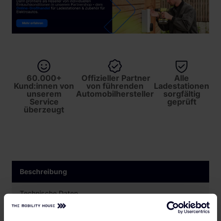
60.000+
Offizieller Partner
Alle
Kund:innen von
von führenden
Ladestationen
unserem
Automobilhersteller
sorgfältig
Service
geprüft
überzeugt
Beschreibung
Technische Daten
Bewertungen