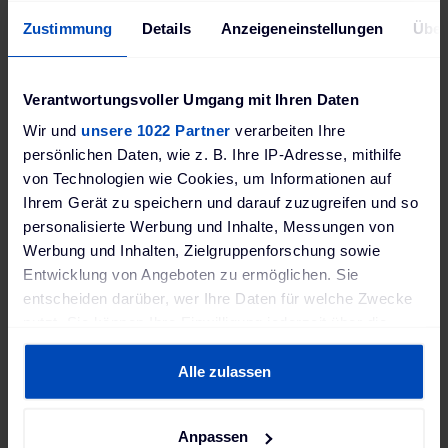
Zustimmung
Details
Anzeigeneinstellungen
Über
Verantwortungsvoller Umgang mit Ihren Daten
Wir und
unsere 1022 Partner
verarbeiten Ihre
persönlichen Daten, wie z. B. Ihre IP-Adresse, mithilfe
von Technologien wie Cookies, um Informationen auf
Lieferumfang:
Ihrem Gerät zu speichern und darauf zuzugreifen und so
5 The Mobility House gebrandete
personalisierte Werbung und Inhalte, Messungen von
RFID Ladekarten
Werbung und Inhalten, Zielgruppenforschung sowie
Entwicklung von Angeboten zu ermöglichen. Sie
Sie
entscheiden darüber, wer Ihre Daten für welche Zwecke
In unserem Ratgeber
finden Sie
haben
nutzt. Sie können Ihre Einwilligung jederzeit über die
alles zum Laden Ihres Elektroautos.
Cookie-Erklärung oder durch Klicken auf das Privacy
Zum Beispiel was Sie beim Kauf
weitere
Trigger Symbol ändern oder widerrufen
und der Installation einer
Alle zulassen
Fragen?
Ladestation beachten sollten.
Wenn Sie es erlauben, würden wir auch gerne:
Anpassen
Informationen über Ihre geografische Lage erfassen,