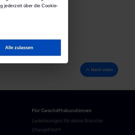
g jederzeit über die Cookie-
sein können
ren
Alle zulassen
hre Präferenzen im
Abschnitt
Nach oben
 Medien anbieten zu können
hrer Verwendung unserer
 führen diese Informationen
 im Rahmen deiner Nutzung
ärung
und unserem