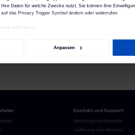
 Ihre Daten für welche Zwecke nutzt. Sie können Ihre Einwilligun
Technische Daten
Bewertungen
Downloads
 auf das Privacy Trigger Symbol ändern oder widerrufen
n wir auch gerne:
geografische Lage erfassen, welche bis auf einige Meter genau 
B x H x T mm
Scannen nach bestimmten Merkmalen (Fingerprinting) identifizie
Anpassen
ie Ihre persönlichen Daten verarbeitet werden, und legen Sie I
kg
nhalte und Anzeigen zu personalisieren, Funktionen für soziale
Website zu analysieren. Außerdem geben wir Informationen zu I
r soziale Medien, Werbung und Analysen weiter. Unsere Partner
 Daten zusammen, die du ihnen bereitgestellt hast oder die sie
. Weitere Informationen findest du in unserer
Datenschutzerkl