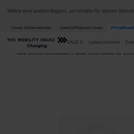
Startseite
/
Ladezubehör
/
Ladekabel
/
ABL Wetterschutzdach Pulsar Eiffel Basic für Eiff