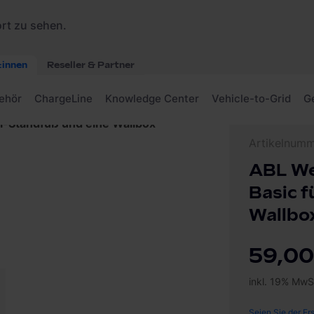
el-Standfuß und eine Wallbox
Artikelnum
ABL Wet
Basic f
Wallbo
59,00
inkl. 19% MwS
Seien Sie der Er