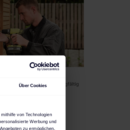
Alle Ladestationen sorgfältig
Über Cookies
geprüft
 mithilfe von Technologien
personalisierte Werbung und
 Angeboten zu ermöglichen.