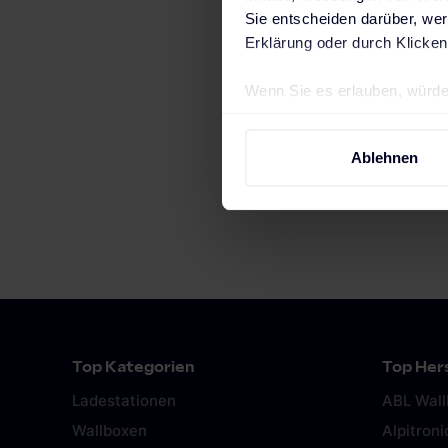
Sie entscheiden darüber, wer
Erklärung oder durch Klicken
Wenn Sie es erlauben, würde
Informationen über Ihre 
Größe (BxHxT)
Ihr Gerät durch aktives 
Ablehnen
Erfahren Sie mehr darüber, w
Gewicht
Einzelheiten
fest.
Wir verwenden Cookies, um I
und die Zugriffe auf unsere 
Website an unsere Partner fü
möglicherweise mit weiteren
der Dienste gesammelt haben
Impressum
.