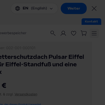
mer
002-001-000101
terschutzdach Pulsar Eiffel
ür Eiffel-Standfuß und eine
x
 €
t. & zzgl.
Versandkosten
ste, der dieses Produkt bewertet