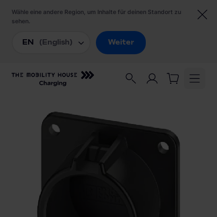
Startseite
/
Ladezubehör
/
Wandhalterung für Typ 1-Stecker