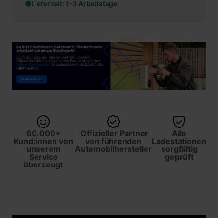
Lieferzeit: 1-3 Arbeitstage
60.000+
Offizieller Partner
Alle
Kund:innen von
von führenden
Ladestationen
unserem
Automobilhersteller
sorgfältig
Service
geprüft
überzeugt