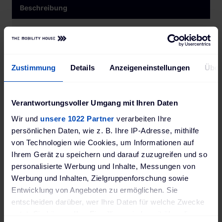
Beschreibung
Technische Daten
Bewertungen
Zustimmung
Details
Anzeigeneinstellungen
Über
Die passende Halterung für
Verantwortungsvoller Umgang mit Ihren Daten
Ihren Fahrzeug-Ladestecker
Wir und
unsere 1022 Partner
verarbeiten Ihre
Typ 1
persönlichen Daten, wie z. B. Ihre IP-Adresse, mithilfe
von Technologien wie Cookies, um Informationen auf
Ihrem Gerät zu speichern und darauf zuzugreifen und so
personalisierte Werbung und Inhalte, Messungen von
Werbung und Inhalten, Zielgruppenforschung sowie
Entwicklung von Angeboten zu ermöglichen. Sie
entscheiden darüber, wer Ihre Daten für welche Zwecke
nutzt. Sie können Ihre Einwilligung jederzeit über die