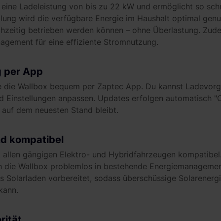
 eine Ladeleistung von bis zu 22 kW und ermöglicht so sch
lung wird die verfügbare Energie im Haushalt optimal genu
chzeitig betrieben werden können – ohne Überlastung. Zud
nagement für eine effiziente Stromnutzung.
 per App
 die Wallbox bequem per Zaptec App. Du kannst Ladevorg
nd Einstellungen anpassen. Updates erfolgen automatisch "O
auf dem neuesten Stand bleibt.
nd kompatibel
t allen gängigen Elektro- und Hybridfahrzeugen kompatibe
ich die Wallbox problemlos in bestehende Energiemanagemen
 das Solarladen vorbereitet, sodass überschüssige Solarener
kann.
rität