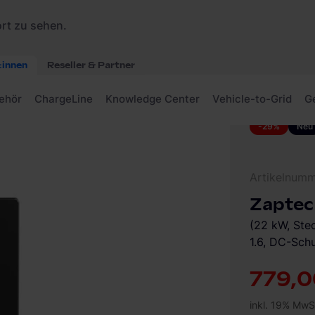
120 Wallbox
-29%
Neu
Artikelnum
Zaptec
(22 kW, Ste
1.6, DC-Sch
779,0
inkl. 19% MwS