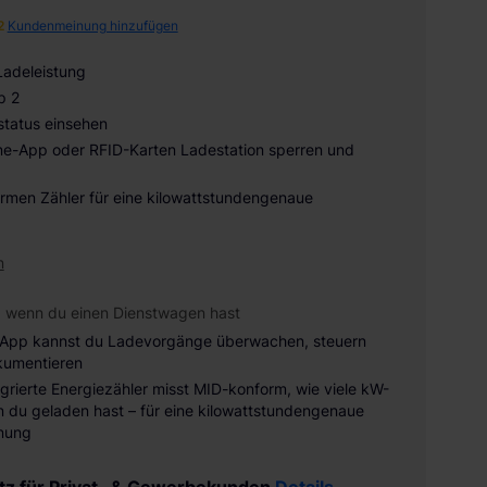
2
Kundenmeinung hinzufügen
Ladeleistung
p 2
tatus einsehen
e-App oder RFID-Karten Ladestation sperren und
rmen Zähler für eine kilowattstundengenaue
n
, wenn du einen Dienstwagen hast
 App kannst du Ladevorgänge überwachen, steuern
kumentieren
egrierte Energiezähler misst MID-konform, wie viele kW-
 du geladen hast – für eine kilowattstundengenaue
nung