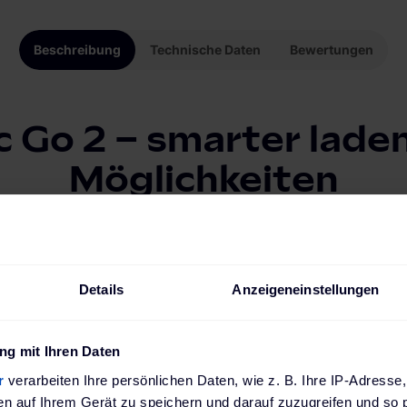
Beschreibung
Technische Daten
Bewertungen
 Go 2 – smarter lade
Möglichkeiten
ec Go 2 lädst du dein Elektrofahrzeug sicher, effizient und
ive Wallbox bietet modernste Technologie in einem kompak
t mit hoher Benutzerfreundlichkeit sowie zukunftssichere
Details
Anzeigeneinstellungen
tes Ladeerlebnis.
g mit Ihren Daten
Empfohlener Marketinginhalt
r
verarbeiten Ihre persönlichen Daten, wie z. B. Ihre IP-Adresse,
en auf Ihrem Gerät zu speichern und darauf zuzugreifen und so 