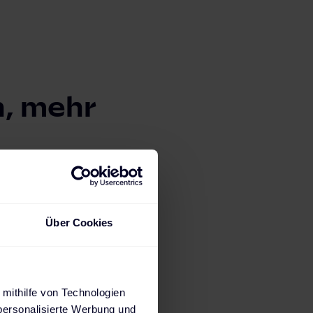
n, mehr
 komfortabel.
ten Design
n Funktionen
Über Cookies
 mithilfe von Technologien
personalisierte Werbung und