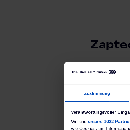
Zaptec
Mit der Zapt
Die innovat
und überzeug
Zustimmung
für ein smar
Verantwortungsvoller Umgan
Wir und
unsere 1022 Partne
wie Cookies, um Information