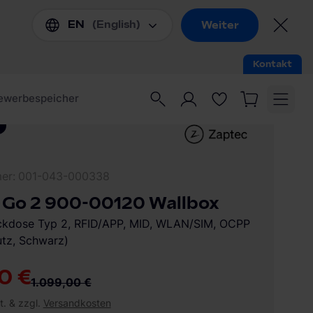
mer
001-043-000338
 Go 2 900-00120 Wallbox
ckdose Typ 2, RFID/APP, MID, WLAN/SIM, OCPP
utz, Schwarz)
0 €
1.099,00 €
t. & zzgl.
Versandkosten