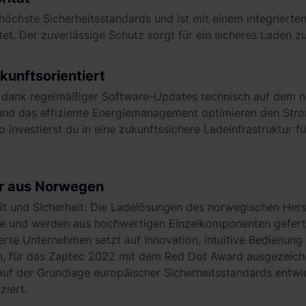
 höchste Sicherheitsstandards und ist mit einem integriert
t. Der zuverlässige Schutz sorgt für ein sicheres Laden zu 
kunftsorientiert
t dank regelmäßiger Software-Updates technisch auf dem n
g und das effiziente Energiemanagement optimieren den St
investierst du in eine zukunftssichere Ladeinfrastruktur fü
er aus Norwegen
tät und Sicherheit: Die Ladelösungen des norwegischen Herst
e und werden aus hochwertigen Einzelkomponenten gefert
rte Unternehmen setzt auf Innovation, intuitive Bedienung
n, für das Zaptec 2022 mit dem Red Dot Award ausgezeichn
uf der Grundlage europäischer Sicherheitsstandards entwi
iert.