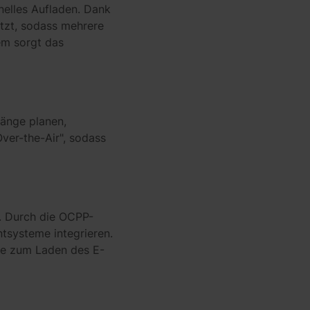
nelles Aufladen. Dank
tzt, sodass mehrere
em sorgt das
änge planen,
ver-the-Air", sodass
l. Durch die OCPP-
tsysteme integrieren.
gie zum Laden des E-