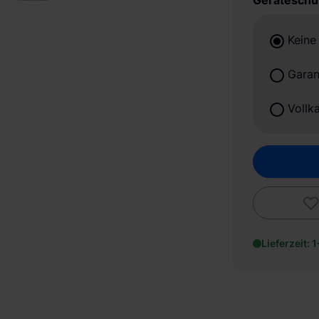
Geräteschu
Keine
Garan
Vollk
Lieferzeit: 