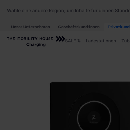
Startseite
/
Ladestationen
/
Zaptec Go 2 900-00