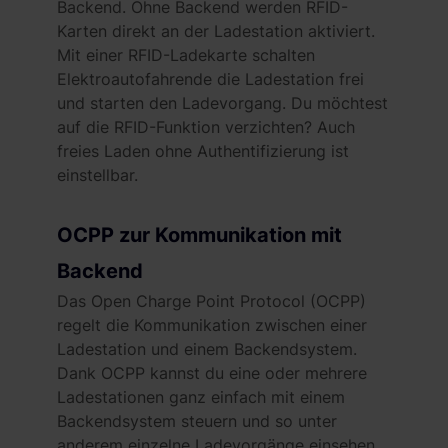
Backend. Ohne Backend werden RFID-
Verwendung unserer Website an unsere Partner für
Karten direkt an der Ladestation aktiviert.
soziale Medien, Werbung und Analysen weiter. Unsere
Mit einer RFID-Ladekarte schalten
Partner führen diese Informationen möglicherweise mit
Elektroautofahrende die Ladestation frei
weiteren Daten zusammen, die du ihnen bereitgestellt
und starten den Ladevorgang. Du möchtest
hast oder die sie im Rahmen deiner Nutzung der Dienste
auf die RFID-Funktion verzichten? Auch
gesammelt haben. Weitere Informationen findest du in
freies Laden ohne Authentifizierung ist
unserer
Datenschutzerklärung
und unserem
einstellbar.
Impressum
.
OCPP zur Kommunikation mit
Backend
Das Open Charge Point Protocol (OCPP)
regelt die Kommunikation zwischen einer
Ladestation und einem Backendsystem.
Dank OCPP kannst du eine oder mehrere
Ladestationen ganz einfach mit einem
Backendsystem steuern und so unter
anderem einzelne Ladevorgänge einsehen