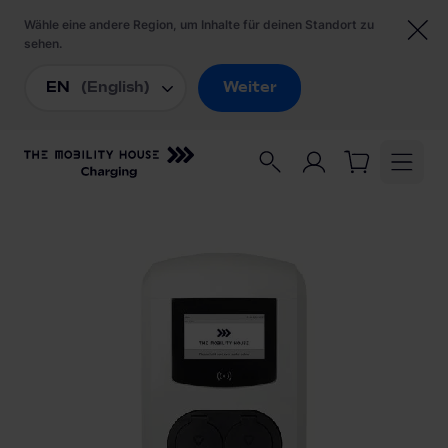
Startseite
/
Ladestationen
/
Alfen Eve Double Plus 904463021 Wallbox