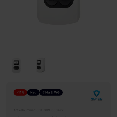
-11%
Neu
§14a EnWG
Artikelnummer
001-009-000422