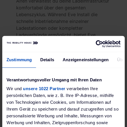
Alfen verwaltest du deine Ladeinfrastruktur
komfortabel über den gesamten
Lebenszyklus. Während Eve Install die
schnelle Inbetriebnahme einzelner
Ladestationen oder kompletter
Ladeverbünde ermöglicht, bietet Eve
Control die zentrale Überwachung,
Fernwartung und Konfiguration aller
Ladepunkte. Für Endanwender ergänzt Eve
Zustimmung
Details
Anzeigeneinstellungen
Über
Connect das System mit einer intuitiven
App, über die Funktionen wie
zeitgesteuertes Laden und PV-optimiertes
Verantwortungsvoller Umgang mit Ihren Daten
Laden bequem per Smartphone gesteuert
Wir und
unsere 1022 Partner
verarbeiten Ihre
werden können. So erhältst du ein perfekt
persönlichen Daten, wie z. B. Ihre IP-Adresse, mithilfe
aufeinander abgestimmtes System – von
von Technologien wie Cookies, um Informationen auf
der Installation über den Betrieb bis hin zur
Ihrem Gerät zu speichern und darauf zuzugreifen und so
täglichen Nutzung.
personalisierte Werbung und Inhalte, Messungen von
Werbung und Inhalten, Zielgruppenforschung sowie