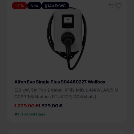
-11%
Neu
§14a EnWG
Minimum
Maximum
Nur Angebote anzeigen
Ladeleistung
konfigurierbar (20)
Ladeanschluss
2,3 kW (11)
Typ 2 Ladekabel (11)
Statusanzeige
3,7 kW (14)
Typ 2 Steckdose (13)
Alfen Eve Single Plus 904460227 Wallbox
5,5 kW (14)
Display (19)
Integrierte Funktionen
(22 kW, 5m Typ 2 Kabel, RFID, MID, LAN/WLAN/SIM,
+ mehr
LED (4)
OCPP 1.6/Modbus RTU&TCP, DC-Schutz)
Lastmanagement (11)
Anzahl der Ladepunkte
1.229,00 €
1.379,00 €
Monitoring (11)
1 (14)
1-3 Arbeitstage
Kabellänge
2 (9)
ab 4 m (8)
Schutzeinrichtung