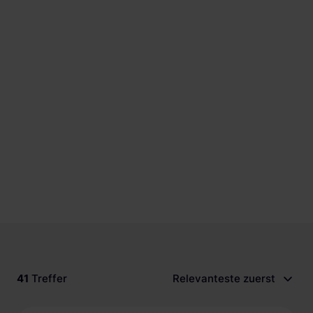
Schnellladestationen
Vehicle-to-Grid
Ladesäulen
Gewerbespeicher
PV-fähige Wallboxen
Dienstwagen Wallboxen
Balkonkraftwerke
Set-Angebote
Ladekabel
Zubehör
B-Ware
Hersteller
41
Treffer
Relevanteste zuerst
Preis