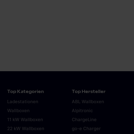
Ladegerät mit essenziellen Funktionen wie
integriertem Fehlerstromsensor, präziser
Energiemessung und RFID-Zugangskontrolle.
Modelle mit erweitertem Funktionsumfang bieten
zusätzlich personalisierbare LCD-Displays, mehrere
Ladeanschlüsse und volle Eichrechtskonformität.
Top Kategorien
Top Hersteller
Ladestationen
ABL Wallboxen
Wallboxen
Alpitronic
11 kW Wallboxen
ChargeLine
22 kW Wallboxen
go-e Charger