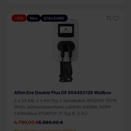
-11%
Neu
§14a EnWG
Alfen Eve Double Plus DE 904463126 Wallbox
2 x 22 kW, 2 x 4m Typ 2 Spiralkabel, RFID/ISO 15118
(PnC), eichrechtskonform, LAN/WLAN/SIM, OCPP
1.6/Modbus RTU&TCP, FI Typ B, 2 ZL)
4.799,00 €
5.389,00 €
5-6 Wochen, kein Express möglich