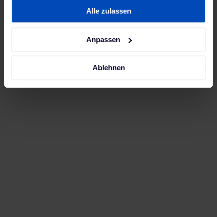
gesammelt haben. Weitere Informationen findest du in
Alle zulassen
unserer
Datenschutzerklärung
und unserem
Impressum
.
Anpassen
Ablehnen