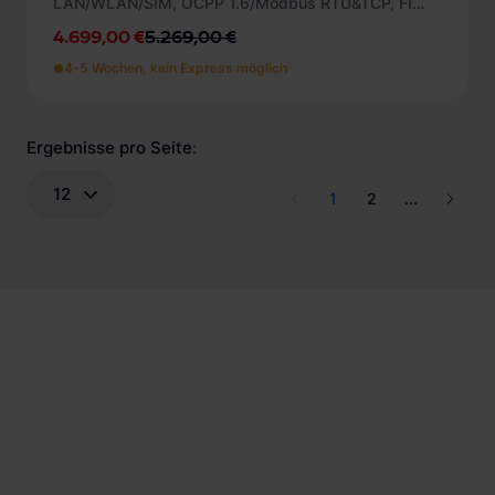
LAN/WLAN/SIM, OCPP 1.6/Modbus RTU&TCP, FI
Typ B, 1 ZL)
4.699,00 €
5.269,00 €
4-5 Wochen, kein Express möglich
Ergebnisse pro Seite
:
12
1
2
...