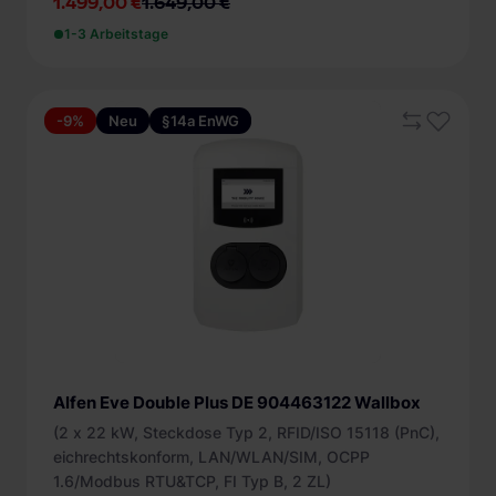
1.499,00 €
1.649,00 €
1-3 Arbeitstage
-9%
Neu
§14a EnWG
Alfen Eve Double Plus DE 904463122 Wallbox
(2 x 22 kW, Steckdose Typ 2, RFID/ISO 15118 (PnC),
eichrechtskonform, LAN/WLAN/SIM, OCPP
1.6/Modbus RTU&TCP, FI Typ B, 2 ZL)