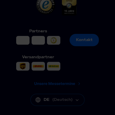
Partners
Kontakt
Kontakt
Versandpartner
Unsere Messetermine
DE
(
Deutsch
)