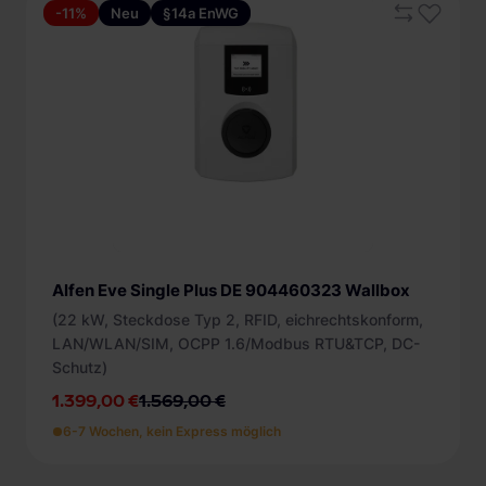
ab 6 m (3)
-11%
Neu
§14a EnWG
DC Schutz (15)
Internetanbindung
FI Typ B (9)
LAN (24)
Protokolle
SIM (22)
Modbus RTU (11)
Kompatibel mit
WLAN (14)
Modbus TCP (14)
Abrechnungslösung (19)
Zugangsschutz
OCPP (24)
ChargePilot (15)
ohne (1)
Energiezähler
Solarstromladen (7)
Plug and Charge (ISO 15118) (1)
eichrechtskonform (11)
Alfen Eve Single Plus DE 904460323 Wallbox
RFID (23)
MID (13)
(22 kW, Steckdose Typ 2, RFID, eichrechtskonform,
LAN/WLAN/SIM, OCPP 1.6/Modbus RTU&TCP, DC-
Schutz)
1.399,00 €
1.569,00 €
6-7 Wochen, kein Express möglich