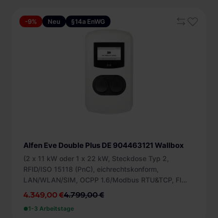
-9%
Neu
§14a EnWG
Alfen Eve Double Plus DE 904463121 Wallbox
(2 x 11 kW oder 1 x 22 kW, Steckdose Typ 2,
RFID/ISO 15118 (PnC), eichrechtskonform,
LAN/WLAN/SIM, OCPP 1.6/Modbus RTU&TCP, FI
Typ B, 1 ZL)
4.349,00 €
4.799,00 €
1-3 Arbeitstage