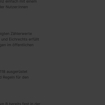
nz einfach mit einem
er Nutzer:innen
eigten Zählerwerte
und Eichrechts erfüllt
en im öffentlichen
5118 ausgerüstet
d Regeln für den
p B bereits fest in der