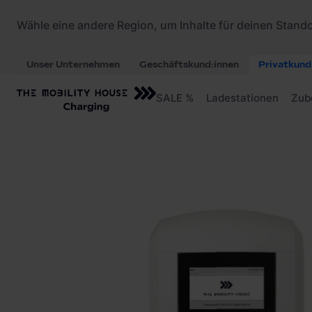
Startseite
/
Ladestationen
/
Alfen Eve Double P