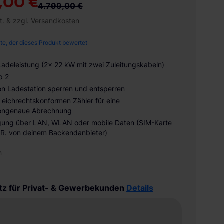
,00 €
4.799,00 €
t. & zzgl.
Versandkosten
ste, der dieses Produkt bewertet
Ladeleistung (2x 22 kW mit zwei Zuleitungskabeln)
p 2
en Ladestation sperren und entsperren
 eichrechtskonformen Zähler für eine
dengenaue Abrechnung
gung über LAN, WLAN oder mobile Daten (SIM-Karte
.d.R. von deinem Backendanbieter)
n
tz für Privat- & Gewerbekunden
Details