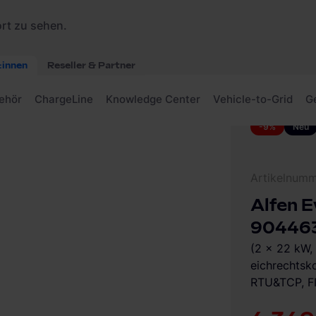
lus DE 904463122 Wallbox
-9%
Neu
Artikelnum
Alfen E
904463
(2 x 22 kW,
eichrechts
RTU&TCP, FI