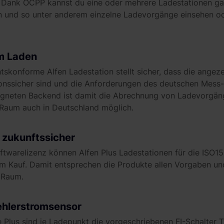
Dank OCPP kannst du eine oder mehrere Ladestationen ga
 und so unter anderem einzelne Ladevorgänge einsehen od
m Laden
tskonforme Alfen Ladestation stellt sicher, dass die angez
onssicher sind und die Anforderungen des deutschen Mess- 
igneten Backend ist damit die Abrechnung von Ladevorgäng
 Raum auch in Deutschland möglich.
 zukunftssicher
oftwarelizenz können Alfen Plus Ladestationen für die ISO1
m Kauf. Damit entsprechen die Produkte allen Vorgaben un
n Raum.
ehlerstromsensor
 Plus sind je Ladepunkt die vorgeschriebenen FI-Schalter Ty