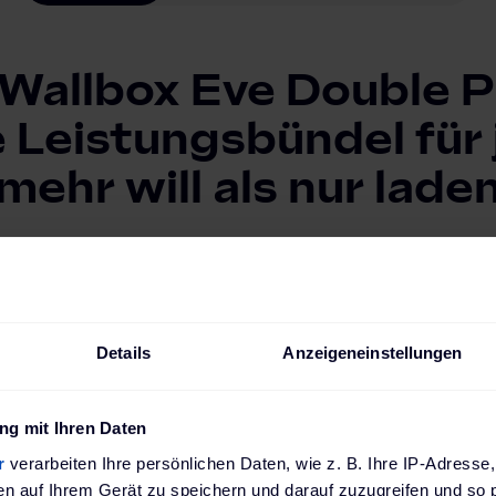
 Wallbox Eve Double Pl
Leistungsbündel für 
mehr will als nur lade
e Double Plus verbindet modernes Design mit neuester Tec
r führenden Ladestation ihrer Klasse. An zwei Ladebuchse
 verschiedener Hersteller gleichzeitig geladen werden. Dan
Varianten kannst du die Alfen Eve Double Ladestation indivi
Details
Anzeigeneinstellungen
fnisse abstimmen.
g mit Ihren Daten
Empfohlener Marketinginhalt
r
verarbeiten Ihre persönlichen Daten, wie z. B. Ihre IP-Adresse,
ndet sich ein externer Inhalt von
YouTube
. Bitt
en auf Ihrem Gerät zu speichern und darauf zuzugreifen und so 