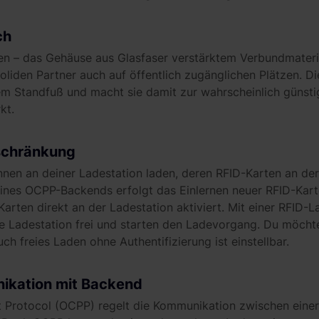
ch
en – das Gehäuse aus Glasfaser verstärktem Verbundmateri
oliden Partner auch auf öffentlich zugänglichen Plätzen. D
m Standfuß und macht sie damit zur wahrscheinlich günstig
kt.
schränkung
nnen an deiner Ladestation laden, deren RFID-Karten an der
eines OCPP-Backends erfolgt das Einlernen neuer RFID-Kar
rten direkt an der Ladestation aktiviert. Mit einer RFID-L
e Ladestation frei und starten den Ladevorgang. Du möchte
ch freies Laden ohne Authentifizierung ist einstellbar.
ikation mit Backend
 Protocol (OCPP) regelt die Kommunikation zwischen einer