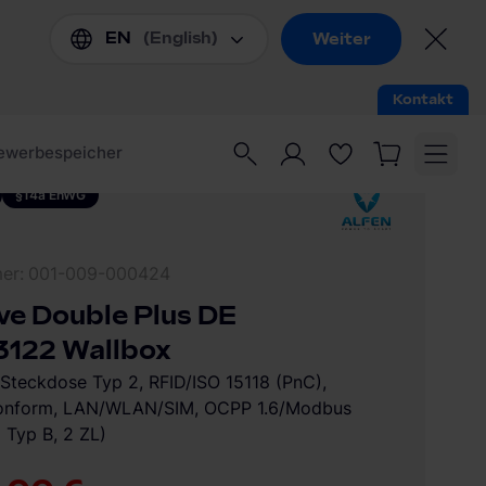
§14a EnWG
mer
001-009-000424
ve Double Plus DE
122 Wallbox
 Steckdose Typ 2, RFID/ISO 15118 (PnC),
konform, LAN/WLAN/SIM, OCPP 1.6/Modbus
 Typ B, 2 ZL)