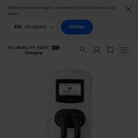
Startseite
/
Ladestationen
/
Alfen Eve Double Plus DE 904463126 Wallbox