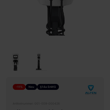
-11%
Neu
§14a EnWG
Artikelnummer
001-009-000426