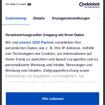
Mit den digitalen Softwarelösungen von
Alfen verwaltest du deine Ladeinfrastruktur
komfortabel über den gesamten
Zustimmung
Details
Anzeigeneinstellungen
Über
Lebenszyklus. Während Eve Install die
schnelle Inbetriebnahme einzelner
Ladestationen oder kompletter
Verantwortungsvoller Umgang mit Ihren Daten
Ladeverbünde ermöglicht, bietet Eve
Wir und
unsere 1022 Partner
verarbeiten Ihre
Control die zentrale Überwachung,
persönlichen Daten, wie z. B. Ihre IP-Adresse, mithilfe
Fernwartung und Konfiguration aller
von Technologien wie Cookies, um Informationen auf
Ladepunkte. Für Endanwender ergänzt Eve
Ihrem Gerät zu speichern und darauf zuzugreifen und so
Connect das System mit einer intuitiven
personalisierte Werbung und Inhalte, Messungen von
App, über die Funktionen wie
Werbung und Inhalten, Zielgruppenforschung sowie
zeitgesteuertes Laden und PV-optimiertes
Entwicklung von Angeboten zu ermöglichen. Sie
Laden bequem per Smartphone gesteuert
entscheiden darüber, wer Ihre Daten für welche Zwecke
werden können. So erhältst du ein perfekt
nutzt. Sie können Ihre Einwilligung jederzeit über die
aufeinander abgestimmtes System – von
Cookie-Erklärung oder durch Klicken auf das Privacy
der Installation über den Betrieb bis hin zur
Trigger Symbol ändern oder widerrufen
Alle zulassen
täglichen Nutzung.