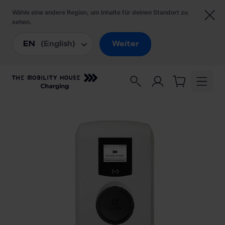
Startseite
/
Ladestationen
/
Alfen Eve Single Plus 904460223 Wallbox