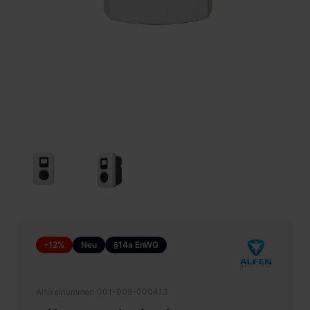
-12%
Neu
§14a EnWG
Artikelnummer
001-009-000413