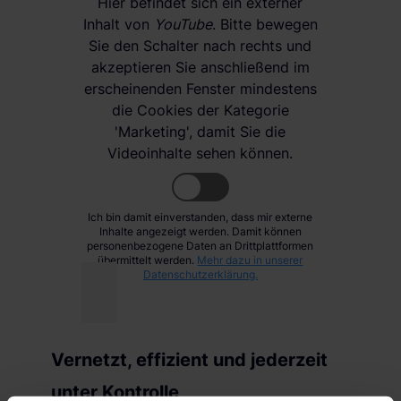
Hier befindet sich ein externer
Inhalt von
YouTube
. Bitte bewegen
Sie den Schalter nach rechts und
akzeptieren Sie anschließend im
erscheinenden Fenster mindestens
die Cookies der Kategorie
'Marketing', damit Sie die
Videoinhalte sehen können.
Ich bin damit einverstanden, dass mir externe
Inhalte angezeigt werden. Damit können
personenbezogene Daten an Drittplattformen
übermittelt werden.
Mehr dazu in unserer
Datenschutzerklärung.
Vernetzt, effizient und jederzeit
unter Kontrolle