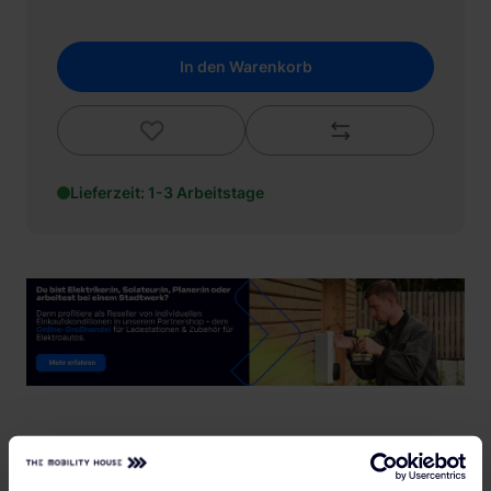
In den Warenkorb
Lieferzeit: 1-3 Arbeitstage
60.000+
Offizieller Partner
Alle