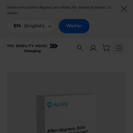
Startseite
/
Lademanagement
/
Lastmanagement
/
Alfen Upgrade "Smart Charging Network" - pro
Ladestation