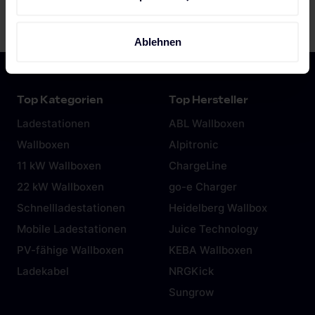
Informationen über Ihre geografische Lage erfassen,
AM Almere, Niederlande; www.alfen.com
welche bis auf einige Meter genau sein können
Ihr Gerät durch aktives Scannen nach bestimmten
Ablehnen
Merkmalen (Fingerprinting) identifizieren
Erfahren Sie mehr darüber, wie Ihre persönlichen Daten
verarbeitet werden, und legen Sie Ihre Präferenzen im
Abschnitt Einzelheiten
fest.
Wir verwenden Cookies, um Inhalte und Anzeigen zu
personalisieren, Funktionen für soziale Medien anbieten
zu können und die Zugriffe auf unsere Website zu
analysieren. Außerdem geben wir Informationen zu Ihrer
Verwendung unserer Website an unsere Partner für
soziale Medien, Werbung und Analysen weiter. Unsere
Partner führen diese Informationen möglicherweise mit
weiteren Daten zusammen, die du ihnen bereitgestellt
hast oder die sie im Rahmen deiner Nutzung der Dienste
gesammelt haben. Weitere Informationen findest du in
unserer
Datenschutzerklärung
und unserem