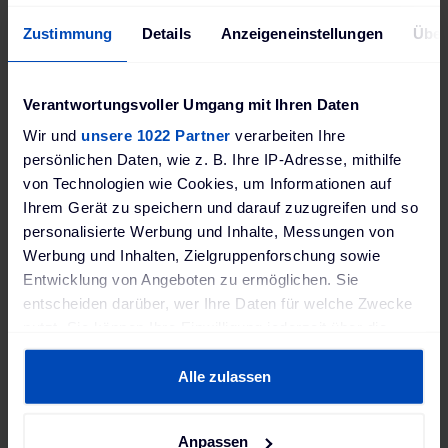
Kund:innen von
von führenden
Ladestationen
unserem
Automobilhersteller
sorgfältig
Zustimmung
Details
Anzeigeneinstellungen
Über
Service
geprüft
überzeugt
Verantwortungsvoller Umgang mit Ihren Daten
Wir und
unsere 1022 Partner
verarbeiten Ihre
persönlichen Daten, wie z. B. Ihre IP-Adresse, mithilfe
von Technologien wie Cookies, um Informationen auf
Technische Daten
Ihrem Gerät zu speichern und darauf zuzugreifen und so
Bewertungen
personalisierte Werbung und Inhalte, Messungen von
Werbung und Inhalten, Zielgruppenforschung sowie
Entwicklung von Angeboten zu ermöglichen. Sie
entscheiden darüber, wer Ihre Daten für welche Zwecke
WEEE Nummer
nutzt. Sie können Ihre Einwilligung jederzeit über die
Cookie-Erklärung oder durch Klicken auf das Privacy
DE18582263
Trigger Symbol ändern oder widerrufen
Alle zulassen
Produktsicherheit EU-Verordnung (EU) 2023/988
(GPSR)
Wenn Sie es erlauben, würden wir auch gerne:
Alfen International B.V. GPSR; Hefbrugweg 79, 1332
Anpassen