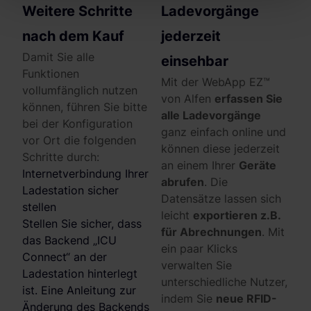
Abschnitt Einzelheiten
fest.
Weitere Schritte
Ladevorgänge
nach dem Kauf
jederzeit
Wir verwenden Cookies, um Inhalte und Anzeigen zu
personalisieren, Funktionen für soziale Medien anbieten
Damit Sie alle
einsehbar
zu können und die Zugriffe auf unsere Website zu
Funktionen
Mit der WebApp EZ™
analysieren. Außerdem geben wir Informationen zu Ihrer
vollumfänglich nutzen
von Alfen
erfassen Sie
Verwendung unserer Website an unsere Partner für
können, führen Sie bitte
alle Ladevorgänge
soziale Medien, Werbung und Analysen weiter. Unsere
bei der Konfiguration
ganz einfach online und
Partner führen diese Informationen möglicherweise mit
vor Ort die folgenden
können diese jederzeit
weiteren Daten zusammen, die du ihnen bereitgestellt
Schritte durch:
an einem Ihrer
Geräte
hast oder die sie im Rahmen deiner Nutzung der Dienste
Internetverbindung Ihrer
abrufen
. Die
gesammelt haben. Weitere Informationen findest du in
Ladestation sicher
Datensätze lassen sich
unserer
Datenschutzerklärung
und unserem
stellen
leicht
exportieren z.B.
Impressum
.
Stellen Sie sicher, dass
für Abrechnungen
. Mit
das Backend „ICU
ein paar Klicks
Connect“ an der
verwalten Sie
Ladestation hinterlegt
unterschiedliche Nutzer,
ist. Eine Anleitung zur
indem Sie
neue RFID-
Änderung des Backends