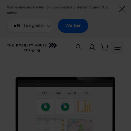
Startseite
/
Lademanagement
/
Alfen WebApp EZ™