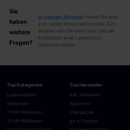
Sie
In unserem Ratgeber
finden Sie alles
haben
zum Laden Ihres Elektroautos. Zum
Beispiel was Sie beim Kauf und der
weitere
Installation einer Ladestation
Fragen?
beachten sollten.