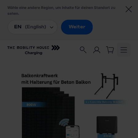
Startseite
/
Balkonkraftwerke
/
Entratek Sunshare-Ray Balkonkraftwerk