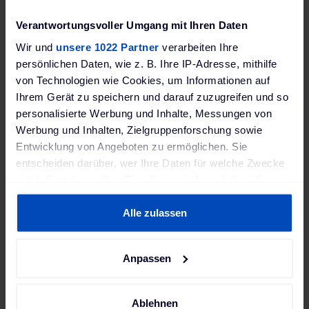
produzierst du deinen eigenen Strom.
Verantwortungsvoller Umgang mit Ihren Daten
Speziell für Betonbalkone
Wir und
unsere 1022 Partner
verarbeiten Ihre
persönlichen Daten, wie z. B. Ihre IP-Adresse, mithilfe
entwickelt
von Technologien wie Cookies, um Informationen auf
Dieses Set ist optimal für massive
Ihrem Gerät zu speichern und darauf zuzugreifen und so
Betonbrüstungen geeignet und bietet eine
personalisierte Werbung und Inhalte, Messungen von
stabile, sichere Lösung ohne Bohren. Die
Werbung und Inhalten, Zielgruppenforschung sowie
Halterung wird einfach aufgesetzt und
Entwicklung von Angeboten zu ermöglichen. Sie
fixiert, sodass keine Schäden am Gebäude
entscheiden darüber, wer Ihre Daten für welche Zwecke
entstehen. Damit eignet sich das System
nutzt. Sie können Ihre Einwilligung jederzeit über die
perfekt für Mietwohnungen und sensible
Cookie-Erklärung oder durch Klicken auf das Privacy
Bausubstanz. Zusätzlich lässt sich der
Trigger Symbol ändern oder widerrufen
Alle zulassen
Neigungswinkel flexibel einstellen, um die
Sonneneinstrahlung optimal auszunutzen
Wenn Sie es erlauben, würden wir auch gerne:
und den Ertrag zu maximieren.
Anpassen
Informationen über Ihre geografische Lage erfassen,
welche bis auf einige Meter genau sein können
Effiziente Leistung für deinen
Ihr Gerät durch aktives Scannen nach bestimmten
Ablehnen