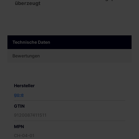
überzeugt
Technische Daten
Bewertungen
Hersteller
go-e
GTIN
9120087411511
MPN
CH-04-01