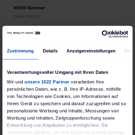
WEEE Nummer
DE49768025
Farbe
Schwarz
Größe (BxHxT)
Zustimmung
Details
Anzeigeneinstellungen
Über
Länge: 30 cm
Gewicht
Verantwortungsvoller Umgang mit Ihren Daten
0,45 kg
Wir und
unsere 1022 Partner
verarbeiten Ihre
Schutzklasse
persönlichen Daten, wie z. B. Ihre IP-Adresse, mithilfe
IP55 geschützt gegen leichtes Strahlwasser,
von Technologien wie Cookies, um Informationen auf
geeignet für den Außenbereich
Ihrem Gerät zu speichern und darauf zuzugreifen und so
personalisierte Werbung und Inhalte, Messungen von
Produktsicherheit EU-Verordnung (EU) 2023/988
Werbung und Inhalten, Zielgruppenforschung sowie
(GPSR)
Entwicklung von Angeboten zu ermöglichen. Sie
go-e GmbH GPSR; Satellitenstraße 1; 9560
entscheiden darüber, wer Ihre Daten für welche Zwecke
Feldkirchen in Kärnten, Österreich; www.go-e.com