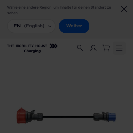
Startseite
/
Ladezubehör
/
go-e Charger Adapter Gemini flex 22kW