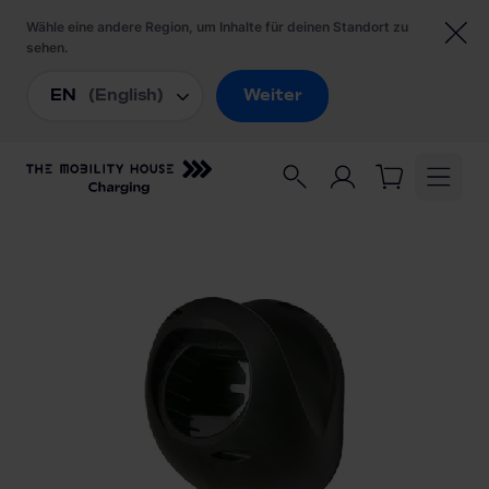
Startseite
/
Ladezubehör
/
go-e Kabelhalter