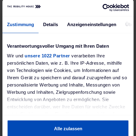
DE49768025
Farbe
Schwarz
Zustimmung
Details
Anzeigeneinstellungen
Über
Größe (BxHxT)
131 x 73 x 161 mm
Verantwortungsvoller Umgang mit Ihren Daten
Gewicht
Wir und
unsere 1022 Partner
verarbeiten Ihre
0,2 kg
persönlichen Daten, wie z. B. Ihre IP-Adresse, mithilfe
von Technologien wie Cookies, um Informationen auf
Lieferumfang
Ihrem Gerät zu speichern und darauf zuzugreifen und so
Kabelhalter, Befestigungsmaterial
personalisierte Werbung und Inhalte, Messungen von
Werbung und Inhalten, Zielgruppenforschung sowie
Produktsicherheit EU-Verordnung (EU) 2023/988
(GPSR)
Entwicklung von Angeboten zu ermöglichen. Sie
entscheiden darüber, wer Ihre Daten für welche Zwecke
go-e GmbH GPSR; Satellitenstraße 1; 9560
Feldkirchen in Kärnten, Österreich; www.go-e.com
nutzt. Sie können Ihre Einwilligung jederzeit über die
Cookie-Erklärung oder durch Klicken auf das Privacy
Trigger Symbol ändern oder widerrufen
Alle zulassen