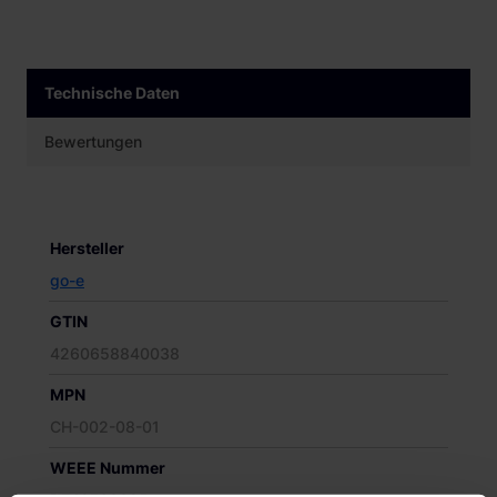
Technische Daten
Bewertungen
Hersteller
go-e
GTIN
4260658840038
MPN
CH-002-08-01
WEEE Nummer