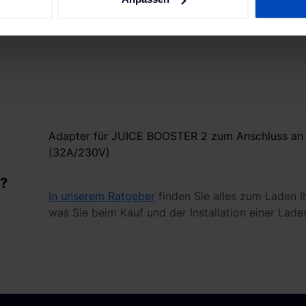
ie Ihre persönlichen Daten verarbeitet werden, und legen Sie I
nhalte und Anzeigen zu personalisieren, Funktionen für soziale
Website zu analysieren. Außerdem geben wir Informationen zu I
r soziale Medien, Werbung und Analysen weiter. Unsere Partner
 Daten zusammen, die du ihnen bereitgestellt hast oder die sie
. Weitere Informationen findest du in unserer
Datenschutzerkl
Adapter für JUICE BOOSTER 2 zum Anschluss an
(32A/230V)
n?
In unserem Ratgeber
finden Sie alles zum Laden I
was Sie beim Kauf und der Installation einer Lade