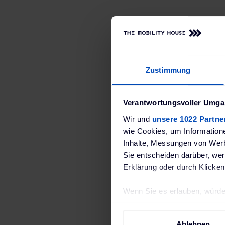
Zustimmung
Verantwortungsvoller Umgan
Mit dem pa
Wir und
unsere 1022 Partne
wie Cookies, um Information
Booster
Inhalte, Messungen von Werb
europa
Sie entscheiden darüber, wer
Erklärung oder durch Klicken
Einfach de
Wenn Sie es erlauben, würde
der optimal
Informationen über Ihre 
Übersicht a
Ihr Gerät durch aktives 
Ablehnen