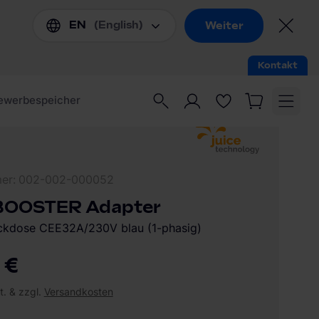
mer
002-002-000052
BOOSTER Adapter
eckdose CEE32A/230V blau (1-phasig)
 €
t. & zzgl.
Versandkosten