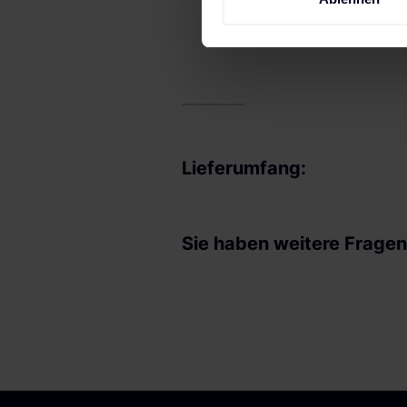
Erfahren Sie mehr darüber, w
Einzelheiten
fest.
Wir verwenden Cookies, um I
und die Zugriffe auf unsere 
Website an unsere Partner fü
möglicherweise mit weiteren
der Dienste gesammelt haben
Lieferumfang:
Impressum
.
Sie haben weitere Frage