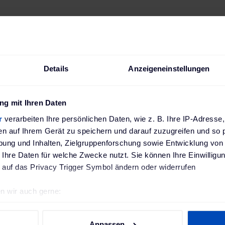
Beschreibung
Technische Daten
Bewertungen
Details
Anzeigeneinstellungen
g mit Ihren Daten
ssenden Adapter für 
r
verarbeiten Ihre persönlichen Daten, wie z. B. Ihre IP-Adresse,
en auf Ihrem Gerät zu speichern und darauf zuzugreifen und so 
 2 können Sie ihr Ele
ung und Inhalten, Zielgruppenforschung sowie Entwicklung von
weit an jeder Dose au
 Ihre Daten für welche Zwecke nutzt. Sie können Ihre Einwilligun
 auf das Privacy Trigger Symbol ändern oder widerrufen
n passenden Adapter bei Ihrem JUICE BOOSTER 2 einstecke
n wir auch gerne:
en Leistung laden. Auf unserer Website haben wir für Sie ei
geografische Lage erfassen, welche bis auf einige Meter genau 
ller Steckertypen
erstellt.
Scannen nach bestimmten Merkmalen (Fingerprinting) identifizie
Anpassen