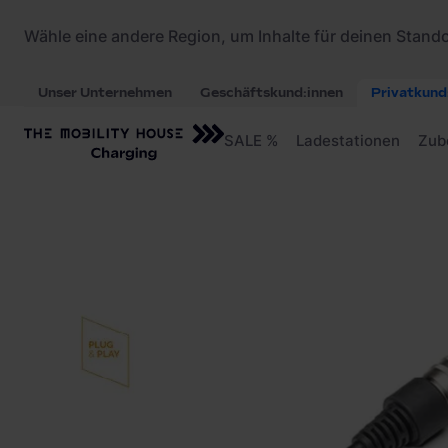
Startseite
/
Ladezubehör
/
JUICE BOOSTER Adap