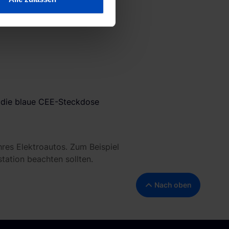
hre Präferenzen im
Abschnitt
 Medien anbieten zu können
hrer Verwendung unserer
 führen diese Informationen
 im Rahmen deiner Nutzung
ärung
und unserem
 die blaue CEE-Steckdose
hres Elektroautos. Zum Beispiel
station beachten sollten.
Nach oben