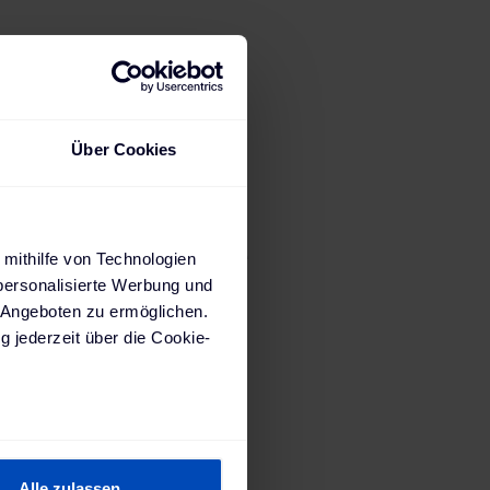
Über Cookies
ihren Juice
 mithilfe von Technologien
personalisierte Werbung und
ktroauto
 Angeboten zu ermöglichen.
fladen.
g jederzeit über die Cookie-
n und mit
ne
sein können
ren
Alle zulassen