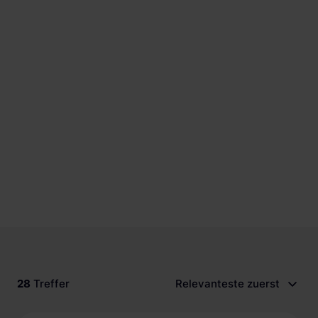
Schnellladestationen
Vehicle-to-Grid
Ladesäulen
Gewerbespeicher
PV-fähige Wallboxen
Dienstwagen Wallboxen
Balkonkraftwerke
Set-Angebote
Ladekabel
Zubehör
B-Ware
Hersteller
28
Treffer
Relevanteste zuerst
Preis