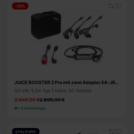
-29%
Minimum
Maximum
Nur Angebote anzeigen
Ladeleistung
konfigurierbar (6)
Ladeanschluss
3,7 kW (5)
Typ 2 Ladekabel (9)
Statusanzeige
5,5 kW (5)
JUICE BOOSTER 2 Pro mit zwei Adapter EA-JB2ProE2
7,4 kW (5)
App (5)
Integrierte Funktionen
(22 kW, 5,2m Typ 2 Kabel, DC-Schutz)
+ mehr
LED (8)
2.049,00 €
2.899,00 €
Smartphone App (3)
Anzahl der Ladepunkte
1-3 Arbeitstage
1 (9)
Kabellänge
ab 4 m (7)
Schutzeinrichtung
§14a EnWG