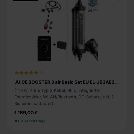
DC Schutz (3)
Internetanbindung
FI Typ A mit DC Schutz (5)
WLAN (3)
Zugangsschutz
ohne (5)
Energiezähler
RFID (3)
ohne (5)
ungeeicht (3)
1
JUICE BOOSTER 3 air Basic Set EU EL-JB3AE2 mobile Ladestation
(11 kW, 4,8m Typ 2 Kabel, RFID, integrierter
Energiezähler, WLAN/Bluetooth, DC-Schutz, inkl. 2
Sicherheitsadapter)
1.189,00 €
1-3 Arbeitstage