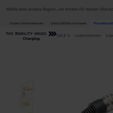
Startseite
/
Ladezubehör
/
JUICE BOOSTER Adap