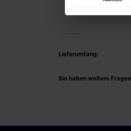
Erfahren Sie mehr darüber, w
Einzelheiten
fest.
Wir verwenden Cookies, um I
und die Zugriffe auf unsere 
Website an unsere Partner fü
möglicherweise mit weiteren
der Dienste gesammelt haben
Lieferumfang:
Impressum
.
Sie haben weitere Frage