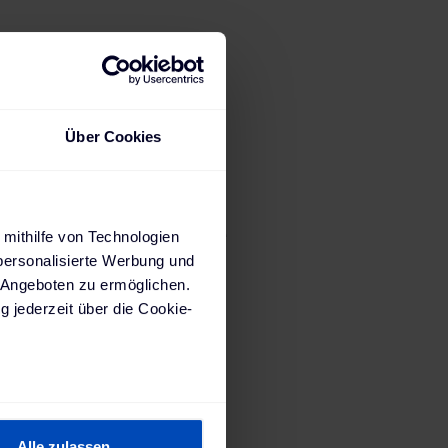
Über Cookies
ihren Juice
 mithilfe von Technologien
personalisierte Werbung und
ktroauto
 Angeboten zu ermöglichen.
fladen.
g jederzeit über die Cookie-
n und mit
ne
sein können
ren
Alle zulassen