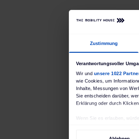
Zustimmung
Verantwortungsvoller Umgan
Mit dem pa
Wir und
unsere 1022 Partne
wie Cookies, um Information
Booster
Inhalte, Messungen von Werb
europa
Sie entscheiden darüber, wer
Erklärung oder durch Klicken
Einfach de
Wenn Sie es erlauben, würde
der optimal
Informationen über Ihre 
Übersicht a
Ihr Gerät durch aktives 
Ablehnen