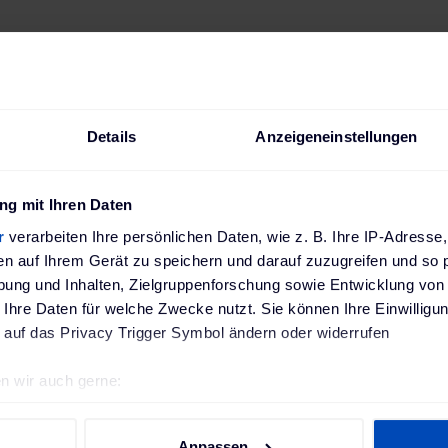
Beschreibung
Technische Daten
Bewertungen
Details
Anzeigeneinstellungen
g mit Ihren Daten
ssenden Adapter für 
r
verarbeiten Ihre persönlichen Daten, wie z. B. Ihre IP-Adresse,
en auf Ihrem Gerät zu speichern und darauf zuzugreifen und so 
 2 können Sie ihr Ele
ung und Inhalten, Zielgruppenforschung sowie Entwicklung von
weit an jeder Dose au
 Ihre Daten für welche Zwecke nutzt. Sie können Ihre Einwilligun
 auf das Privacy Trigger Symbol ändern oder widerrufen
n passenden Adapter bei Ihrem JUICE BOOSTER 2 einstecke
n wir auch gerne:
en Leistung laden. Auf unserer Website haben wir für Sie ei
geografische Lage erfassen, welche bis auf einige Meter genau 
ller Steckertypen
erstellt.
Scannen nach bestimmten Merkmalen (Fingerprinting) identifizie
Anpassen