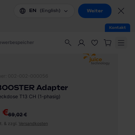
mer
002-002-000056
BOOSTER Adapter
eckdose T13 CH (1-phasig)
 €
69,02 €
t. & zzgl.
Versandkosten