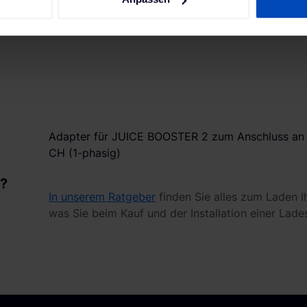
ie Ihre persönlichen Daten verarbeitet werden, und legen Sie I
nhalte und Anzeigen zu personalisieren, Funktionen für soziale
Website zu analysieren. Außerdem geben wir Informationen zu I
r soziale Medien, Werbung und Analysen weiter. Unsere Partner
 Daten zusammen, die du ihnen bereitgestellt hast oder die sie
. Weitere Informationen findest du in unserer
Datenschutzerkl
Adapter für JUICE BOOSTER 2 zum Anschluss an 
CH (1-phasig)
n?
In unserem Ratgeber
finden Sie alles zum Laden I
was Sie beim Kauf und der Installation einer Lade