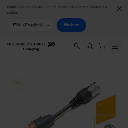
Startseite
/
Ladezubehör
/
JUICE BOOSTER Adapter