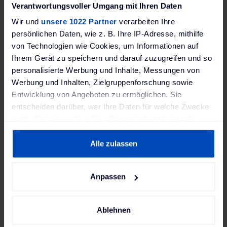
europaweit an jeder Dose
Verantwortungsvoller Umgang mit Ihren Daten
aufladen.
Wir und
unsere 1022 Partner
verarbeiten Ihre
persönlichen Daten, wie z. B. Ihre IP-Adresse, mithilfe
Einfach den passenden Adapter
von Technologien wie Cookies, um Informationen auf
bei Ihrem JUICE BOOSTER 2
Ihrem Gerät zu speichern und darauf zuzugreifen und so
einstecken und mit der
personalisierte Werbung und Inhalte, Messungen von
optimalen Leistung laden. Auf
Werbung und Inhalten, Zielgruppenforschung sowie
unserer Website haben wir für
Entwicklung von Angeboten zu ermöglichen. Sie
Sie eine
Übersicht aller
entscheiden darüber, wer Ihre Daten für welche Zwecke
Steckertypen
erstellt.
nutzt. Sie können Ihre Einwilligung jederzeit über die
Cookie-Erklärung oder durch Klicken auf das Privacy
Trigger Symbol ändern oder widerrufen
Alle zulassen
Wenn Sie es erlauben, würden wir auch gerne:
Anpassen
Informationen über Ihre geografische Lage erfassen,
welche bis auf einige Meter genau sein können
Ihr Gerät durch aktives Scannen nach bestimmten
Ablehnen
Merkmalen (Fingerprinting) identifizieren
Lieferumfang: