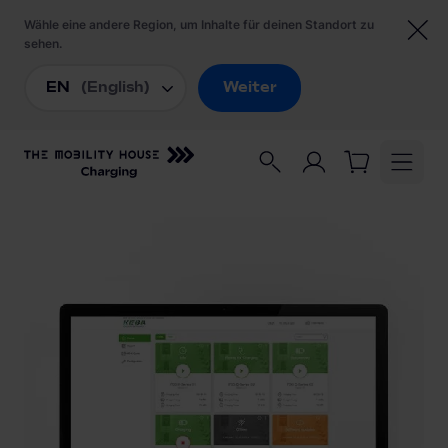
Startseite
/
Ladezubehör
/
KEBA eMobility Solution small für Hotels &
Unternehmen