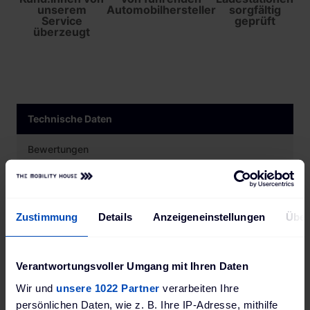
unserem
Automobilhersteller
sorgfältig
Service
geprüft
überzeugt
Technische Daten
Bewertungen
Hersteller
Zustimmung
Details
Anzeigeneinstellungen
Über
KEBA
GTIN
Verantwortungsvoller Umgang mit Ihren Daten
9120050715851
Wir und
unsere 1022 Partner
verarbeiten Ihre
persönlichen Daten, wie z. B. Ihre IP-Adresse, mithilfe
MPN