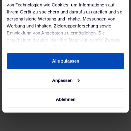
von Technologien wie Cookies, um Informationen auf
126.795
Ihrem Gerät zu speichern und darauf zuzugreifen und so
WEEE Nummer
personalisierte Werbung und Inhalte, Messungen von
Werbung und Inhalten, Zielgruppenforschung sowie
DE98729032
Entwicklung von Angeboten zu ermöglichen. Sie
Lieferumfang
entscheiden darüber, wer Ihre Daten für welche Zwecke
Download der KEBA eMobility Solution für Hotels &
nutzt. Sie können Ihre Einwilligung jederzeit über die
Unternehmen auf der KEBA-Website (Der erforderliche
Cookie-Erklärung oder durch Klicken auf das Privacy
Lizenzschlüssel wird in einer C5-Box geliefert). Im
Trigger Symbol ändern oder widerrufen
Alle zulassen
Lieferumfang enthalten sind auch 10 RFID-Karten mit
aufgedruckten ID-Tag (HEX-Code).
Wenn Sie es erlauben, würden wir auch gerne:
Produktsicherheit EU-Verordnung (EU) 2023/988
Anpassen
Informationen über Ihre geografische Lage erfassen,
(GPSR)
welche bis auf einige Meter genau sein können
KEBA Energy Automation GmbH GPSR; Reindlstraße
Ihr Gerät durch aktives Scannen nach bestimmten
Ablehnen
51; 4040 Linz, Austria; www.keba.com
Merkmalen (Fingerprinting) identifizieren
Erfahren Sie mehr darüber, wie Ihre persönlichen Daten
verarbeitet werden, und legen Sie Ihre Präferenzen im
Abschnitt Einzelheiten
fest.