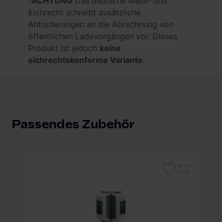
*ACHTUNG
Das deutsche Mess- und
Eichrecht schreibt zusätzliche
Anforderungen an die Abrechnung von
öffentlichen Ladevorgängen vor. Dieses
Produkt ist jedoch
keine
eichrechtskonforme Variante.
Passendes Zubehör
Merken
leichsliste
Vergleichsliste