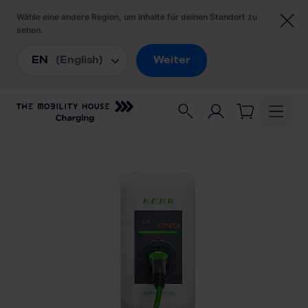
Startseite
/
Ladestationen
/
KEBA KeContact P30 c-series GREEN EDITION
122.113 Wallbox