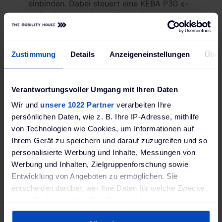
einbinden. Dabei steuert eine KEBA P30 x-
series (Master) bis zu 15 c-series
Ladestationen (Client). Zusätzlich ist die
P30 c-series kompatibel mit dynamischen
Lastmanagementlösungen wie z.B. Cohere
Zustimmung
Details
Anzeigeneinstellungen
Über
Maxem. Über die Ethernet-Schnittstelle
lässt sich die Ladestation außerdem in
verschiedenste Smart Home und
Verantwortungsvoller Umgang mit Ihren Daten
Energiemanagement Systeme einbinden
Wir und
unsere 1022 Partner
verarbeiten Ihre
und steuern (z.B. The Mobility House,
persönlichen Daten, wie z. B. Ihre IP-Adresse, mithilfe
Loxone, Mygekko, smartfox oder Solarlog).
von Technologien wie Cookies, um Informationen auf
Ihrem Gerät zu speichern und darauf zuzugreifen und so
MID-konformer Energiezähler
personalisierte Werbung und Inhalte, Messungen von
Werbung und Inhalten, Zielgruppenforschung sowie
Die Energiezähler der KEBA KeContact P30
Entwicklung von Angeboten zu ermöglichen. Sie
c-series Ladestation ist MID-konform.
entscheiden darüber, wer Ihre Daten für welche Zwecke
Damit kannst du den Strom
nutzt. Sie können Ihre Einwilligung jederzeit über die
kilowattstundengenau abrechnen.*
Cookie-Erklärung oder durch Klicken auf das Privacy