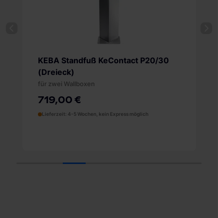
KEBA Standfuß KeContact P20/30
(Dreieck)
für zwei Wallboxen
719,00 €
Lieferzeit: 4-5 Wochen, kein Express möglich
1
2
3
4
5
6
7
8