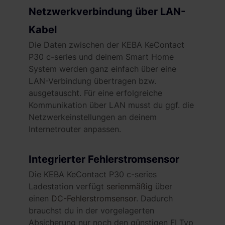
hast oder die sie im Rahmen deiner Nutzung der Dienste
Netzwerkverbindung über LAN-
gesammelt haben. Weitere Informationen findest du in
Kabel
unserer
Datenschutzerklärung
und unserem
Die Daten zwischen der KEBA KeContact
Impressum
.
P30 c-series und deinem Smart Home
System werden ganz einfach über eine
LAN-Verbindung übertragen bzw.
ausgetauscht. Für eine erfolgreiche
Kommunikation über LAN musst du ggf. die
Netzwerkeinstellungen an deinem
Internetrouter anpassen.
Integrierter Fehlerstromsensor
Die KEBA KeContact P30 c-series
Ladestation verfügt
serienmäßig
über
einen
DC-Fehlerstromsensor
. Dadurch
brauchst du in der vorgelagerten
Absicherung nur noch den günstigen FI Typ