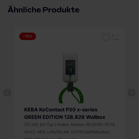
Ähnliche Produkte
-19%
Merken
leichsliste
Vergleichsliste
KEBA KeContact P30 x-series
GREEN EDITION 128.829 Wallbox
(22 kW, 6m Typ 2 Kabel, Master, RFID/ISO 15118
(PnC), MID, LAN/WLAN, OCPP/UDP/Modbus