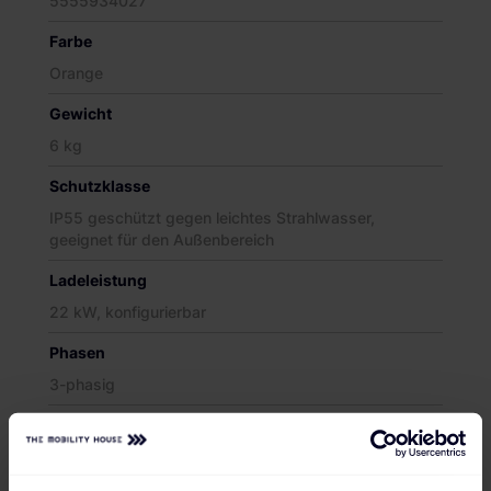
5555934027
Farbe
Orange
Gewicht
6 kg
Schutzklasse
IP55 geschützt gegen leichtes Strahlwasser,
geeignet für den Außenbereich
Ladeleistung
22 kW, konfigurierbar
Phasen
3-phasig
Ladeanschluss
Typ 2 Ladekabel