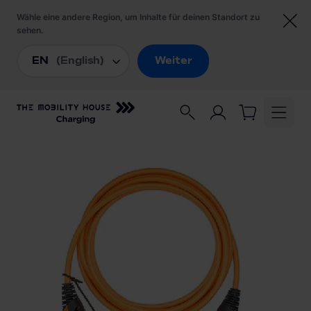
Startseite
/
Ladezubehör
/
Lapp Ladekabel Mode 3