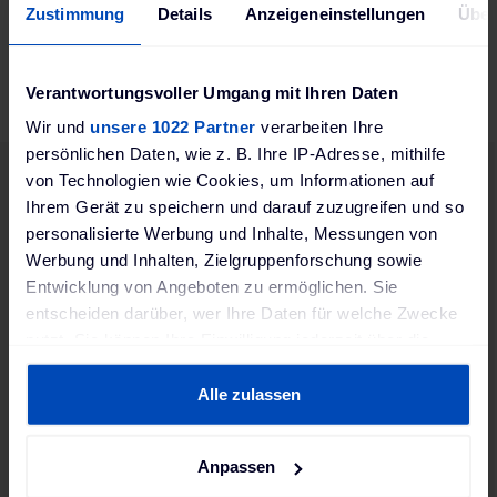
Kabellänge
Zustimmung
Details
Anzeigeneinstellungen
Über
5 m
Ausführung
Verantwortungsvoller Umgang mit Ihren Daten
glatt
Wir und
unsere 1022 Partner
verarbeiten Ihre
persönlichen Daten, wie z. B. Ihre IP-Adresse, mithilfe
von Technologien wie Cookies, um Informationen auf
Ihrem Gerät zu speichern und darauf zuzugreifen und so
personalisierte Werbung und Inhalte, Messungen von
Passendes Zubehör
Werbung und Inhalten, Zielgruppenforschung sowie
Entwicklung von Angeboten zu ermöglichen. Sie
entscheiden darüber, wer Ihre Daten für welche Zwecke
nutzt. Sie können Ihre Einwilligung jederzeit über die
Merken
Vergleichsliste
Cookie-Erklärung oder durch Klicken auf das Privacy
Trigger Symbol ändern oder widerrufen
Alle zulassen
Wenn Sie es erlauben, würden wir auch gerne:
Anpassen
Informationen über Ihre geografische Lage erfassen,