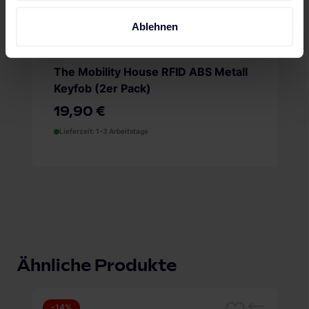
welche bis auf einige Meter genau sein können
Ihr Gerät durch aktives Scannen nach bestimmten
Ablehnen
Merkmalen (Fingerprinting) identifizieren
2
Erfahren Sie mehr darüber, wie Ihre persönlichen Daten
The Mobility House RFID ABS Metall
verarbeitet werden, und legen Sie Ihre Präferenzen im
Keyfob (2er Pack)
Abschnitt Einzelheiten
fest.
19,90 €
Wir verwenden Cookies, um Inhalte und Anzeigen zu
Lieferzeit: 1-3 Arbeitstage
personalisieren, Funktionen für soziale Medien anbieten
zu können und die Zugriffe auf unsere Website zu
analysieren. Außerdem geben wir Informationen zu Ihrer
Verwendung unserer Website an unsere Partner für
soziale Medien, Werbung und Analysen weiter. Unsere
Partner führen diese Informationen möglicherweise mit
weiteren Daten zusammen, die du ihnen bereitgestellt
hast oder die sie im Rahmen deiner Nutzung der Dienste
Ähnliche Produkte
gesammelt haben. Weitere Informationen findest du in
unserer
Datenschutzerklärung
und unserem
Impressum
.
-14%