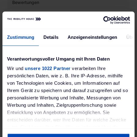
Bewertungen
Hersteller
Zustimmung
Details
Anzeigeneinstellungen
Über
LAPP
GTIN
Verantwortungsvoller Umgang mit Ihren Daten
4064727216546
Wir und
unsere 1022 Partner
verarbeiten Ihre
MPN
persönlichen Daten, wie z. B. Ihre IP-Adresse, mithilfe
5555911002
von Technologien wie Cookies, um Informationen auf
Ihrem Gerät zu speichern und darauf zuzugreifen und so
WEEE Nummer
personalisierte Werbung und Inhalte, Messungen von
DE59722729
Werbung und Inhalten, Zielgruppenforschung sowie
Entwicklung von Angeboten zu ermöglichen. Sie
Farbe
entscheiden darüber, wer Ihre Daten für welche Zwecke
Schwarz
nutzt. Sie können Ihre Einwilligung jederzeit über die
Größe (BxHxT)
Cookie-Erklärung oder durch Klicken auf das Privacy