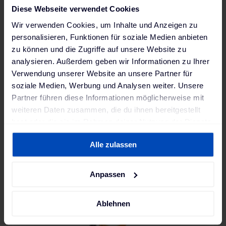
Diese Webseite verwendet Cookies
Wir verwenden Cookies, um Inhalte und Anzeigen zu
personalisieren, Funktionen für soziale Medien anbieten
Lapp Helix Ladekabel Mode 3
zu können und die Zugriffe auf unsere Website zu
(22 kW, 5m, Typ 2 - Typ 2, selbstaufrollend)
analysieren. Außerdem geben wir Informationen zu Ihrer
Verwendung unserer Website an unsere Partner für
199,00 €
soziale Medien, Werbung und Analysen weiter. Unsere
2-3 Wochen, kein Express möglich
Partner führen diese Informationen möglicherweise mit
weiteren Daten zusammen, die du ihnen bereitgestellt
hast oder die sie im Rahmen deiner Nutzung der Dienste
gesammelt haben. Weitere Informationen findest du in
Alle zulassen
unserer
Datenschutzerklärung
und unserem
Impressum
.
Anpassen
Ablehnen