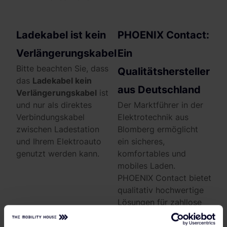
Ladekabel ist kein
PHOENIX Contact:
Verlängerungskabel
Ein
Bitte beachten Sie, dass
Qualitätshersteller
das
Ladekabel kein
aus Deutschland
Verlängerungskabel
ist
und nur als direktes
Der Marktführer in der
Verbindungskabel
Elektrotechnik aus
zwischen Ladestation
Blomberg ermöglicht
und Ihrem Elektroauto
ein sicheres,
genutzt werden kann.
komfortables und
mobiles Laden.
PHOENIX Contact bietet
qualitativ hochwertige
Lösungen für zahllose
Anwendungsbereiche.
Um sich für die Zukunft