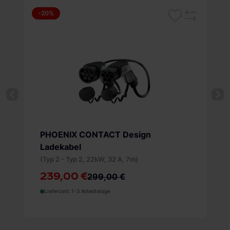
-36%
Merken
Merken
Vergleichsliste
Vergle
PHOENIX CONTACT Design
Ladekabel
(Typ 2 - Typ 2, 22kW, 32 A, 5m)
179,00 €
279,00 €
Lieferzeit: Nicht kaufbar