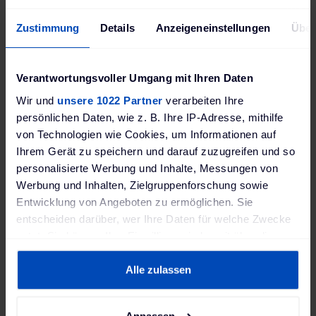
zu rüsten hat Phoenix
Zustimmung
Details
Anzeigeneinstellungen
Über
Contact sein Portfolio
auf Ladeequipment für
Elektrofahrzeuge
Verantwortungsvoller Umgang mit Ihren Daten
erweitert.
Wir und
unsere 1022 Partner
verarbeiten Ihre
persönlichen Daten, wie z. B. Ihre IP-Adresse, mithilfe
von Technologien wie Cookies, um Informationen auf
Ihrem Gerät zu speichern und darauf zuzugreifen und so
personalisierte Werbung und Inhalte, Messungen von
Werbung und Inhalten, Zielgruppenforschung sowie
Entwicklung von Angeboten zu ermöglichen. Sie
entscheiden darüber, wer Ihre Daten für welche Zwecke
Lieferumfang:
nutzt. Sie können Ihre Einwilligung jederzeit über die
Ladekabel
Cookie-Erklärung oder durch Klicken auf das Privacy
Trigger Symbol ändern oder widerrufen
Alle zulassen
Sie haben
In unserem Ratgeber
finden Sie
weitere
alles zum Laden Ihres
Wenn Sie es erlauben, würden wir auch gerne:
Anpassen