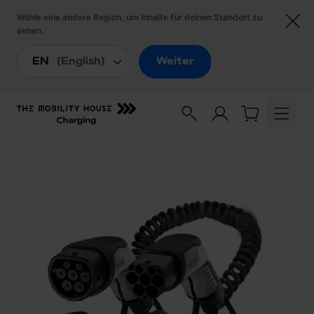
Startseite
/
Ladezubehör
/
PHOENIX CONTACT Spiralladekabel