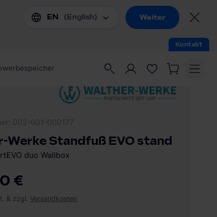
mer
002-001-000177
r-Werke Standfuß EVO stand
artEVO duo Wallbox
0 €
t. & zzgl.
Versandkosten