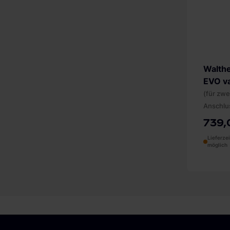
Walth
EVO va
(für zw
Anschlu
739,
Lieferze
möglich