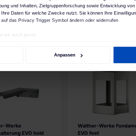
ung und Inhalten, Zielgruppenforschung sowie Entwicklung von
 Ihre Daten für welche Zwecke nutzt. Sie können Ihre Einwilligun
 auf das Privacy Trigger Symbol ändern oder widerrufen
n wir auch gerne:
geografische Lage erfassen, welche bis auf einige Meter genau 
Scannen nach bestimmten Merkmalen (Fingerprinting) identifizie
Anpassen
ie Ihre persönlichen Daten verarbeitet werden, und legen Sie I
Merken
Me
Vergleichsliste
nhalte und Anzeigen zu personalisieren, Funktionen für soziale
Website zu analysieren. Außerdem geben wir Informationen zu I
r soziale Medien, Werbung und Analysen weiter. Unsere Partner
 Daten zusammen, die du ihnen bereitgestellt hast oder die sie
. Weitere Informationen findest du in unserer
Datenschutzerkl
er-Werke
Walther-Werke Fundam
alterung EVO hold
EVO feet