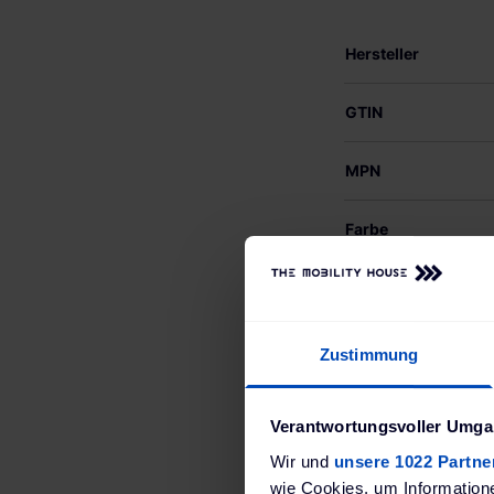
Hersteller
GTIN
MPN
Farbe
Größe (BxHxT)
Gewicht
Zustimmung
Produktsicherheit
(EU) 2023/988 (GP
Verantwortungsvoller Umgan
Wir und
unsere 1022 Partne
wie Cookies, um Information