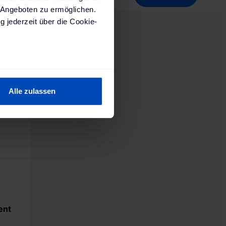
 Angeboten zu ermöglichen.
g jederzeit über die Cookie-
sein können
ren
Alle zulassen
hre Präferenzen im
Abschnitt
rken
Vergleichsliste
 Medien anbieten zu können
hrer Verwendung unserer
 führen diese Informationen
 im Rahmen deiner Nutzung
ärung
und unserem
ent