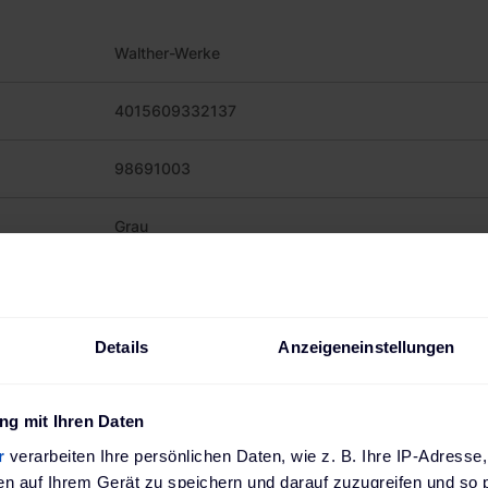
Walther-Werke
4015609332137
98691003
Grau
350 x 1429 x 100 mm
35 kg
Details
Anzeigeneinstellungen
 EU-Verordnung
Ferdinand Walther GmbH GPSR; Ramsener Str. 6; 6
SR)
Deutschland; www.walther-werke.de
g mit Ihren Daten
r
verarbeiten Ihre persönlichen Daten, wie z. B. Ihre IP-Adresse,
en auf Ihrem Gerät zu speichern und darauf zuzugreifen und so 