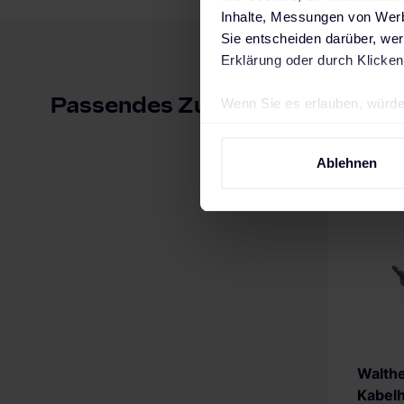
Inhalte, Messungen von Werb
Sie entscheiden darüber, wer
Erklärung oder durch Klicken
Passendes Zubehör
Wenn Sie es erlauben, würde
Informationen über Ihre 
Ihr Gerät durch aktives 
Ablehnen
Erfahren Sie mehr darüber, w
Einzelheiten
fest.
Wir verwenden Cookies, um I
und die Zugriffe auf unsere 
Website an unsere Partner fü
möglicherweise mit weiteren
der Dienste gesammelt haben
Impressum
.
Walth
Kabelh