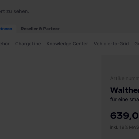
fuß EVO stand
Artikelnum
Walthe
für eine sm
639,0
inkl. 19% MwS