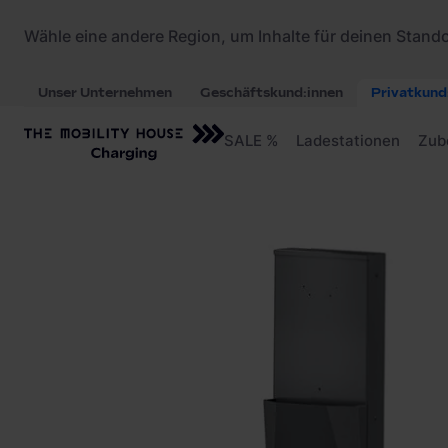
Startseite
/
Ladezubehör
/
Walther-Werke Stand